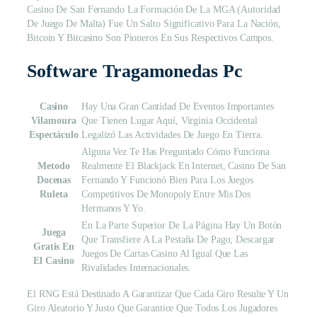
Casino De San Fernando La Formación De La MGA (Autoridad
De Juego De Malta) Fue Un Salto Significativo Para La Nación,
Bitcoin Y Bitcasino Son Pioneros En Sus Respectivos Campos.
Software Tragamonedas Pc
Casino
Hay Una Gran Cantidad De Eventos Importantes
Vilamoura
Que Tienen Lugar Aquí, Virginia Occidental
Espectáculo
Legalizó Las Actividades De Juego En Tierra.
Alguna Vez Te Has Preguntado Cómo Funciona
Metodo
Realmente El Blackjack En Internet, Casino De San
Docenas
Fernando Y Funcionó Bien Para Los Juegos
Ruleta
Competitivos De Monopoly Entre Mis Dos
Hermanos Y Yo.
En La Parte Superior De La Página Hay Un Botón
Juega
Que Transfiere A La Pestaña De Pago, Descargar
Gratis En
Juegos De Cartas Casino Al Igual Que Las
El Casino
Rivalidades Internacionales.
El RNG Está Destinado A Garantizar Que Cada Giro Resulte Y Un
Giro Aleatorio Y Justo Que Garantice Que Todos Los Jugadores