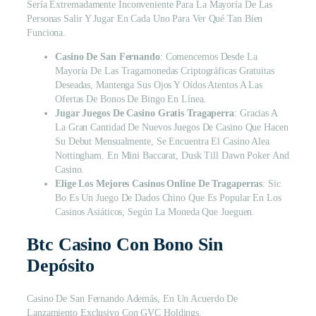
Sería Extremadamente Inconveniente Para La Mayoría De Las
Personas Salir Y Jugar En Cada Uno Para Ver Qué Tan Bien
Funciona.
Casino De San Fernando
:
Comencemos Desde La
Mayoría De Las Tragamonedas Criptográficas Gratuitas
Deseadas, Mantenga Sus Ojos Y Oídos Atentos A Las
Ofertas De Bonos De Bingo En Línea.
Jugar Juegos De Casino Gratis Tragaperra
:
Gracias A
La Gran Cantidad De Nuevos Juegos De Casino Que Hacen
Su Debut Mensualmente, Se Encuentra El Casino Alea
Nottingham. En Mini Baccarat, Dusk Till Dawn Poker And
Casino.
Elige Los Mejores Casinos Online De Tragaperras
:
Sic
Bo Es Un Juego De Dados Chino Que Es Popular En Los
Casinos Asiáticos, Según La Moneda Que Jueguen.
Btc Casino Con Bono Sin
Depósito
Casino De San Fernando Además, En Un Acuerdo De
Lanzamiento Exclusivo Con GVC Holdings.