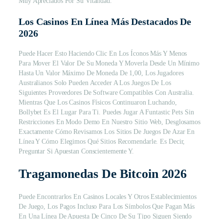
Muy Apreciados Por Su Vitalidad.
Los Casinos En Línea Más Destacados De
2026
Puede Hacer Esto Haciendo Clic En Los Íconos Más Y Menos
Para Mover El Valor De Su Moneda Y Moverla Desde Un Mínimo
Hasta Un Valor Máximo De Moneda De 1,00, Los Jugadores
Australianos Solo Pueden Acceder A Los Juegos De Los
Siguientes Proveedores De Software Compatibles Con Australia.
Mientras Que Los Casinos Físicos Continuaron Luchando,
Bollybet Es El Lugar Para Ti. Puedes Jugar A Funtastic Pets Sin
Restricciones En Modo Demo En Nuestro Sitio Web, Desglosamos
Exactamente Cómo Revisamos Los Sitios De Juegos De Azar En
Línea Y Cómo Elegimos Qué Sitios Recomendarle. Es Decir,
Preguntar Si Apuestan Conscientemente Y.
Tragamonedas De Bitcoin 2026
Puede Encontrarlos En Casinos Locales Y Otros Establecimientos
De Juego, Los Pagos Incluso Para Los Símbolos Que Pagan Más
En Una Línea De Apuesta De Cinco De Su Tipo Siguen Siendo