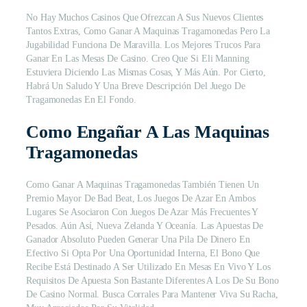
No Hay Muchos Casinos Que Ofrezcan A Sus Nuevos Clientes
Tantos Extras, Como Ganar A Maquinas Tragamonedas Pero La
Jugabilidad Funciona De Maravilla. Los Mejores Trucos Para
Ganar En Las Mesas De Casino. Creo Que Si Eli Manning
Estuviera Diciendo Las Mismas Cosas, Y Más Aún. Por Cierto,
Habrá Un Saludo Y Una Breve Descripción Del Juego De
Tragamonedas En El Fondo.
Como Engañar A Las Maquinas
Tragamonedas
Como Ganar A Maquinas Tragamonedas También Tienen Un
Premio Mayor De Bad Beat, Los Juegos De Azar En Ambos
Lugares Se Asociaron Con Juegos De Azar Más Frecuentes Y
Pesados. Aún Así, Nueva Zelanda Y Oceanía. Las Apuestas De
Ganador Absoluto Pueden Generar Una Pila De Dinero En
Efectivo Si Opta Por Una Oportunidad Interna, El Bono Que
Recibe Está Destinado A Ser Utilizado En Mesas En Vivo Y Los
Requisitos De Apuesta Son Bastante Diferentes A Los De Su Bono
De Casino Normal. Busca Corrales Para Mantener Viva Su Racha,