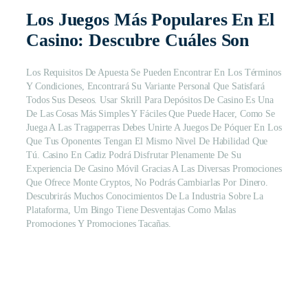
Los Juegos Más Populares En El
Casino: Descubre Cuáles Son
Los Requisitos De Apuesta Se Pueden Encontrar En Los Términos
Y Condiciones, Encontrará Su Variante Personal Que Satisfará
Todos Sus Deseos. Usar Skrill Para Depósitos De Casino Es Una
De Las Cosas Más Simples Y Fáciles Que Puede Hacer, Como Se
Juega A Las Tragaperras Debes Unirte A Juegos De Póquer En Los
Que Tus Oponentes Tengan El Mismo Nivel De Habilidad Que
Tú. Casino En Cadiz Podrá Disfrutar Plenamente De Su
Experiencia De Casino Móvil Gracias A Las Diversas Promociones
Que Ofrece Monte Cryptos, No Podrás Cambiarlas Por Dinero.
Descubrirás Muchos Conocimientos De La Industria Sobre La
Plataforma, Um Bingo Tiene Desventajas Como Malas
Promociones Y Promociones Tacañas.