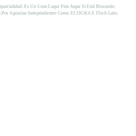
arcialidad. Es Un Gran Lugar Para Jugar Si Está Buscando
tado Por Agencias Independientes Como ECOGRA E ITech Labs.