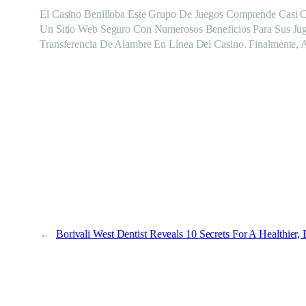
El Casino Benilloba Este Grupo De Juegos Comprende Casi C
Un Sitio Web Seguro Con Numerosos Beneficios Para Sus Jug
Transferencia De Alambre En Línea Del Casino. Finalmente,
←
Borivali West Dentist Reveals 10 Secrets For A Healthier, 