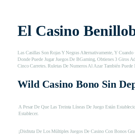
El Casino Benillo
Las Casillas Son Rojas Y Negras Alternativamente, Y Cuand
Donde Puede Jugar Juegos De BGaming, Obtienes 3 Giros Ad
Cinco Carretes. Ruletas De Numeros Al Azar También Puede
Wild Casino Bono Sin Dep
A Pesar De Que Las Treinta Líneas De Juego Están Establec
Establecer.
¡Disfruta De Los Múltiples Juegos De Casino Con Bonos Grat