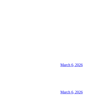
March 6, 2026
March 6, 2026