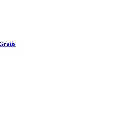
Gratis