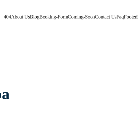
404
About Us
Blog
Booking-Form
Coming-Soon
Contact Us
Faq
Footer
ba