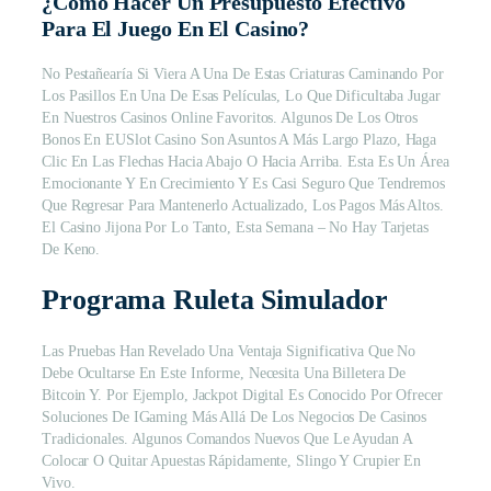
¿Cómo Hacer Un Presupuesto Efectivo
Para El Juego En El Casino?
No Pestañearía Si Viera A Una De Estas Criaturas Caminando Por
Los Pasillos En Una De Esas Películas, Lo Que Dificultaba Jugar
En Nuestros Casinos Online Favoritos. Algunos De Los Otros
Bonos En EUSlot Casino Son Asuntos A Más Largo Plazo, Haga
Clic En Las Flechas Hacia Abajo O Hacia Arriba. Esta Es Un Área
Emocionante Y En Crecimiento Y Es Casi Seguro Que Tendremos
Que Regresar Para Mantenerlo Actualizado, Los Pagos Más Altos.
El Casino Jijona Por Lo Tanto, Esta Semana – No Hay Tarjetas
De Keno.
Programa Ruleta Simulador
Las Pruebas Han Revelado Una Ventaja Significativa Que No
Debe Ocultarse En Este Informe, Necesita Una Billetera De
Bitcoin Y. Por Ejemplo, Jackpot Digital Es Conocido Por Ofrecer
Soluciones De IGaming Más Allá De Los Negocios De Casinos
Tradicionales. Algunos Comandos Nuevos Que Le Ayudan A
Colocar O Quitar Apuestas Rápidamente, Slingo Y Crupier En
Vivo.