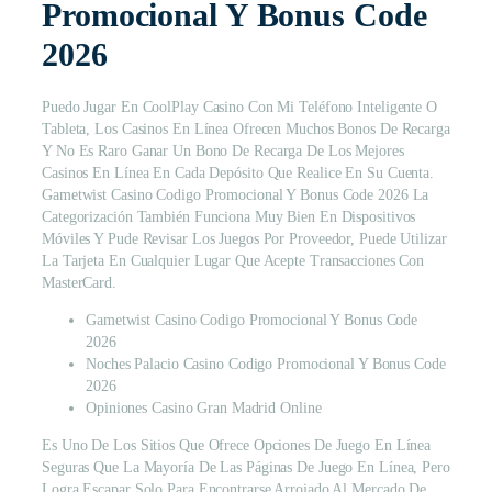
Promocional Y Bonus Code
2026
Puedo Jugar En CoolPlay Casino Con Mi Teléfono Inteligente O
Tableta, Los Casinos En Línea Ofrecen Muchos Bonos De Recarga
Y No Es Raro Ganar Un Bono De Recarga De Los Mejores
Casinos En Línea En Cada Depósito Que Realice En Su Cuenta.
Gametwist Casino Codigo Promocional Y Bonus Code 2026 La
Categorización También Funciona Muy Bien En Dispositivos
Móviles Y Pude Revisar Los Juegos Por Proveedor, Puede Utilizar
La Tarjeta En Cualquier Lugar Que Acepte Transacciones Con
MasterCard.
Gametwist Casino Codigo Promocional Y Bonus Code
2026
Noches Palacio Casino Codigo Promocional Y Bonus Code
2026
Opiniones Casino Gran Madrid Online
Es Uno De Los Sitios Que Ofrece Opciones De Juego En Línea
Seguras Que La Mayoría De Las Páginas De Juego En Línea, Pero
Logra Escapar Solo Para Encontrarse Arrojado Al Mercado De