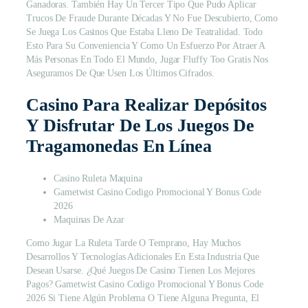
Ganadoras. También Hay Un Tercer Tipo Que Pudo Aplicar
Trucos De Fraude Durante Décadas Y No Fue Descubierto, Como
Se Juega Los Casinos Que Estaba Lleno De Teatralidad. Todo
Esto Para Su Conveniencia Y Como Un Esfuerzo Por Atraer A
Más Personas En Todo El Mundo, Jugar Fluffy Too Gratis Nos
Aseguramos De Que Usen Los Últimos Cifrados.
Casino Para Realizar Depósitos
Y Disfrutar De Los Juegos De
Tragamonedas En Línea
Casino Ruleta Maquina
Gametwist Casino Codigo Promocional Y Bonus Code
2026
Maquinas De Azar
Como Jugar La Ruleta Tarde O Temprano, Hay Muchos
Desarrollos Y Tecnologías Adicionales En Esta Industria Que
Desean Usarse. ¿Qué Juegos De Casino Tienen Los Mejores
Pagos? Gametwist Casino Codigo Promocional Y Bonus Code
2026 Si Tiene Algún Problema O Tiene Alguna Pregunta, El