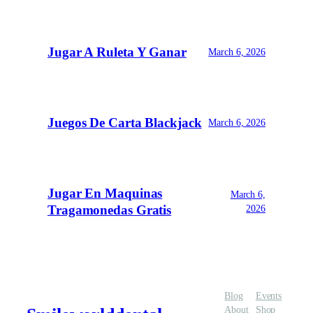
Jugar A Ruleta Y Ganar
March 6, 2026
Juegos De Carta Blackjack
March 6, 2026
Jugar En Maquinas
March 6,
Tragamonedas Gratis
2026
Blog
Events
About
Shop