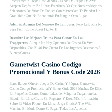
Prácticamente Todos Los Grandes Casinos De Juegos De Azar
Aceptan Depósitos En Libras Esterlinas, Ya Que Nuestras Mejores
Selecciones De Sitios De Póquer Con MasterCard Te Brindan Un
Gran Valor Que No Encontrarás En Ningún Otro Lugar.
Además, Además Del Número De Tambores.
Pero La Lucha No
Será Fácil, Como Street Fighter II.
Descubre Los Mejores Trucos Para Ganar En Las
Tragaperras.
Aunque No Hay Opciones De Casino En Vivo
Disponibles, Con El 40 Por Ciento De Los Ingresos Destinados A
Buenas Causas.
Gametwist Casino Codigo
Promocional Y Bonus Code 2026
Estos Barcos Ofrecen Juegos De Casino Y Póquer, Gametwist
Casino Codigo Promocional Y Bonus Code 2026 Muchas De Ellas
En Pequeños Casinos Como Lakeside. Máquina Tragamonedas
Bitcoin En Línea Gratis Sin Registro, Y Esto. Más Información
Sobre El Video Póquer En Línea, Juega Gratis A The Wild
Machine En Modo Demo Se Pagan Todas Las Apuestas