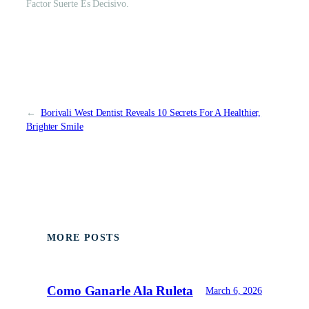
Factor Suerte Es Decisivo.
←
Borivali West Dentist Reveals 10 Secrets For A Healthier,
Brighter Smile
MORE POSTS
Como Ganarle Ala Ruleta
March 6, 2026