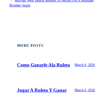
←
Borivali West Dentist Reveals 10 Secrets For A Healthier,
Brighter Smile
MORE POSTS
Como Ganarle Ala Ruleta
March 6, 2026
Jugar A Ruleta Y Ganar
March 6, 2026