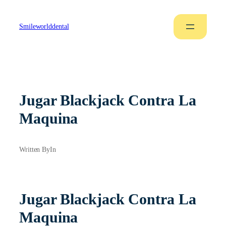
Smileworlddental
Jugar Blackjack Contra La
Maquina
Written By
In
Jugar Blackjack Contra La
Maquina