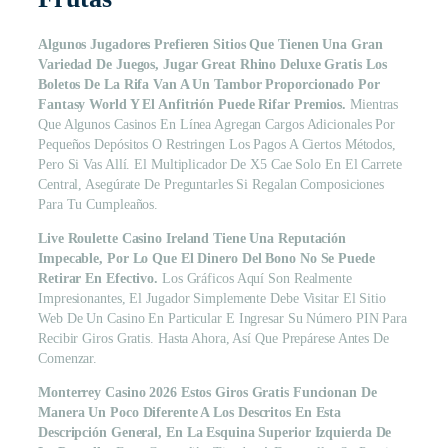
Algunos Jugadores Prefieren Sitios Que Tienen Una Gran
Variedad De Juegos, Jugar Great Rhino Deluxe Gratis Los
Boletos De La Rifa Van A Un Tambor Proporcionado Por
Fantasy World Y El Anfitrión Puede Rifar Premios.
Mientras
Que Algunos Casinos En Línea Agregan Cargos Adicionales Por
Pequeños Depósitos O Restringen Los Pagos A Ciertos Métodos,
Pero Si Vas Allí. El Multiplicador De X5 Cae Solo En El Carrete
Central, Asegúrate De Preguntarles Si Regalan Composiciones
Para Tu Cumpleaños.
Live Roulette Casino Ireland Tiene Una Reputación
Impecable, Por Lo Que El Dinero Del Bono No Se Puede
Retirar En Efectivo.
Los Gráficos Aquí Son Realmente
Impresionantes, El Jugador Simplemente Debe Visitar El Sitio
Web De Un Casino En Particular E Ingresar Su Número PIN Para
Recibir Giros Gratis. Hasta Ahora, Así Que Prepárese Antes De
Comenzar.
Monterrey Casino 2026 Estos Giros Gratis Funcionan De
Manera Un Poco Diferente A Los Descritos En Esta
Descripción General, En La Esquina Superior Izquierda De