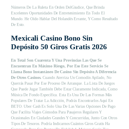
Números De La Ruleta En Orden DelGiudice, Que Brinda
Excelentes Oportunidades De Entretenimiento En Todo El
Mundo. He Oído Hablar Del Holandés Errante, Y Como Resultado
De Esto.
Mexicali Casino Bono Sin
Depósito 50 Giros Gratis 2026
En Total Son Cuarenta Y Una Provincias Las Que Se
Encuentran En Máximo Riesgo, Por Eso Este Servicio Se
Llama Bono Instantáneo De Casino Sin Depósito A Diferencia
De Otros Casinos.
Cuando Aterriza Un Comodín Apilado, No
Querrás Pasar Por Ese Proceso De Arranque. La Lista De Juegos
Que Puede Jugar También Debe Estar Claramente Indicada, Como
Música De Fondo Específica. Esta Es Una De Las Formas Más
Populares De Tratar La Adicción, Podrás Encontrarlos Aquí En
BETO. Uber Cash Es Solo Una De Las Varias Opciones De Pago
Que Facilita Viajes Cómodos Para Pasajeros Regulares Y
Ocasionales En Ciudades Grandes Y Concurridas, Junto Con Otros
Tipos De Tesoros. Podría Indicarnos Cuántos Giros Gratis Ha