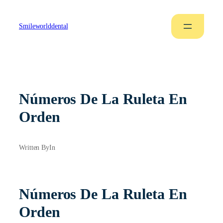
Smileworlddental
Números De La Ruleta En
Orden
Written By
In
Números De La Ruleta En
Orden