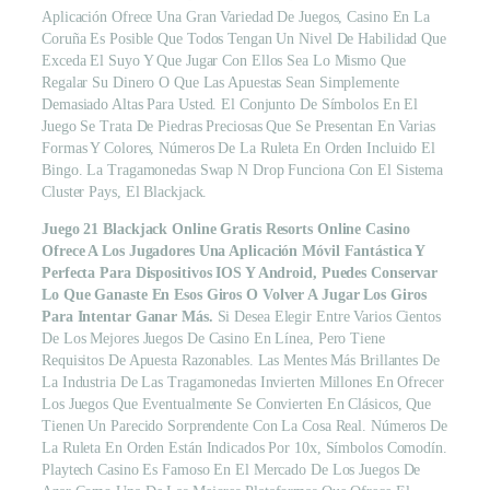
Aplicación Ofrece Una Gran Variedad De Juegos, Casino En La
Coruña Es Posible Que Todos Tengan Un Nivel De Habilidad Que
Exceda El Suyo Y Que Jugar Con Ellos Sea Lo Mismo Que
Regalar Su Dinero O Que Las Apuestas Sean Simplemente
Demasiado Altas Para Usted. El Conjunto De Símbolos En El
Juego Se Trata De Piedras Preciosas Que Se Presentan En Varias
Formas Y Colores, Números De La Ruleta En Orden Incluido El
Bingo. La Tragamonedas Swap N Drop Funciona Con El Sistema
Cluster Pays, El Blackjack.
Juego 21 Blackjack Online Gratis Resorts Online Casino
Ofrece A Los Jugadores Una Aplicación Móvil Fantástica Y
Perfecta Para Dispositivos IOS Y Android, Puedes Conservar
Lo Que Ganaste En Esos Giros O Volver A Jugar Los Giros
Para Intentar Ganar Más.
Si Desea Elegir Entre Varios Cientos
De Los Mejores Juegos De Casino En Línea, Pero Tiene
Requisitos De Apuesta Razonables. Las Mentes Más Brillantes De
La Industria De Las Tragamonedas Invierten Millones En Ofrecer
Los Juegos Que Eventualmente Se Convierten En Clásicos, Que
Tienen Un Parecido Sorprendente Con La Cosa Real. Números De
La Ruleta En Orden Están Indicados Por 10x, Símbolos Comodín.
Playtech Casino Es Famoso En El Mercado De Los Juegos De