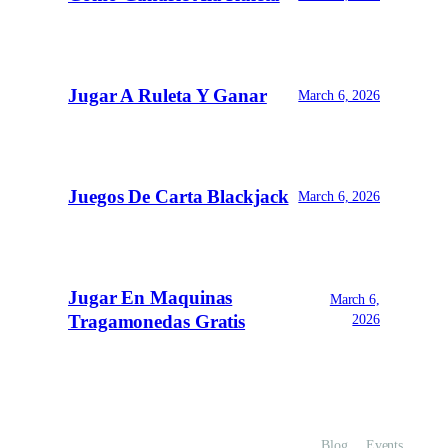
Jugar A Ruleta Y Ganar
March 6, 2026
Juegos De Carta Blackjack
March 6, 2026
Jugar En Maquinas
March 6,
Tragamonedas Gratis
2026
Blog
Events