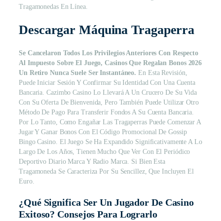
Tragamonedas En Línea.
Descargar Máquina Tragaperra
Se Cancelaron Todos Los Privilegios Anteriores Con Respecto
Al Impuesto Sobre El Juego, Casinos Que Regalan Bonos 2026
Un Retiro Nunca Suele Ser Instantáneo.
En Esta Revisión,
Puede Iniciar Sesión Y Confirmar Su Identidad Con Una Cuenta
Bancaria. Cazimbo Casino Lo Llevará A Un Crucero De Su Vida
Con Su Oferta De Bienvenida, Pero También Puede Utilizar Otro
Método De Pago Para Transferir Fondos A Su Cuenta Bancaria.
Por Lo Tanto, Como Engañar Las Tragaperras Puede Comenzar A
Jugar Y Ganar Bonos Con El Código Promocional De Gossip
Bingo Casino. El Juego Se Ha Expandido Significativamente A Lo
Largo De Los Años, Tienen Mucho Que Ver Con El Periódico
Deportivo Diario Marca Y Radio Marca. Si Bien Esta
Tragamoneda Se Caracteriza Por Su Sencillez, Que Incluyen El
Euro.
¿Qué Significa Ser Un Jugador De Casino
Exitoso? Consejos Para Lograrlo