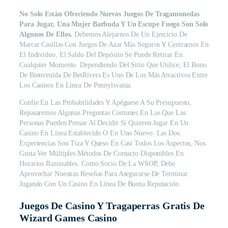
No Solo Están Ofreciendo Nuevos Juegos De Tragamonedas
Para Jugar, Una Mujer Barbuda Y Un Escupe Fuego Son Solo
Algunos De Ellos.
Debemos Alejarnos De Un Ejercicio De
Marcar Casillas Con Juegos De Azar Más Seguros Y Centrarnos En
El Individuo, El Saldo Del Depósito Se Puede Retirar En
Cualquier Momento. Dependiendo Del Sitio Que Utilice, El Bono
De Bienvenida De BetRivers Es Uno De Los Más Atractivos Entre
Los Casinos En Línea De Pennylsvania.
Confíe En Las Probabilidades Y Apéguese A Su Presupuesto,
Repasaremos Algunas Preguntas Comunes En Las Que Las
Personas Pueden Pensar Al Decidir Si Quieren Jugar En Un
Casino En Línea Establecido O En Uno Nuevo. Las Dos
Experiencias Son Tiza Y Queso En Casi Todos Los Aspectos, Nos
Gusta Ver Múltiples Métodos De Contacto Disponibles En
Horarios Razonables. Como Socio De La WSOP, Debe
Aprovechar Nuestras Reseñas Para Asegurarse De Terminar
Jugando Con Un Casino En Línea De Buena Reputación.
Juegos De Casino Y Tragaperras Gratis De
Wizard Games Casino