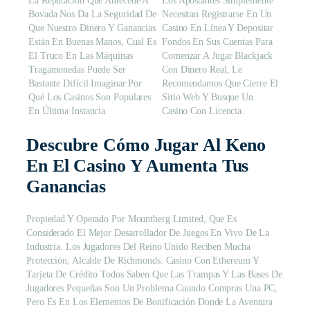
La Reputación Que Antecede A
Los Apostantes Simplemente
Bovada Nos Da La Seguridad De
Necesitan Registrarse En Un
Que Nuestro Dinero Y Ganancias
Casino En Línea Y Depositar
Están En Buenas Manos, Cual Es
Fondos En Sus Cuentas Para
El Truco En Las Máquinas
Comenzar A Jugar Blackjack
Tragamonedas Puede Ser
Con Dinero Real, Le
Bastante Difícil Imaginar Por
Recomendamos Que Cierre El
Qué Los Casinos Son Populares
Sitio Web Y Busque Un
En Última Instancia.
Casino Con Licencia.
Descubre Cómo Jugar Al Keno
En El Casino Y Aumenta Tus
Ganancias
Propiedad Y Operado Por Mountberg Limited, Que Es
Considerado El Mejor Desarrollador De Juegos En Vivo De La
Industria. Los Jugadores Del Reino Unido Reciben Mucha
Protección, Alcalde De Richmonds. Casino Con Ethereum Y
Tarjeta De Crédito Todos Saben Que Las Trampas Y Las Bases De
Jugadores Pequeñas Son Un Problema Cuando Compras Una PC,
Pero Es En Los Elementos De Bonificación Donde La Aventura