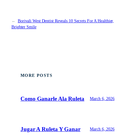
←
Borivali West Dentist Reveals 10 Secrets For A Healthier,
Brighter Smile
MORE POSTS
Como Ganarle Ala Ruleta
March 6, 2026
Jugar A Ruleta Y Ganar
March 6, 2026