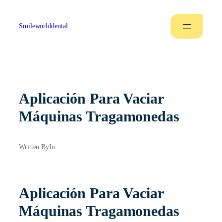
Smileworlddental
Aplicación Para Vaciar
Máquinas Tragamonedas
Written By
In
Aplicación Para Vaciar
Máquinas Tragamonedas