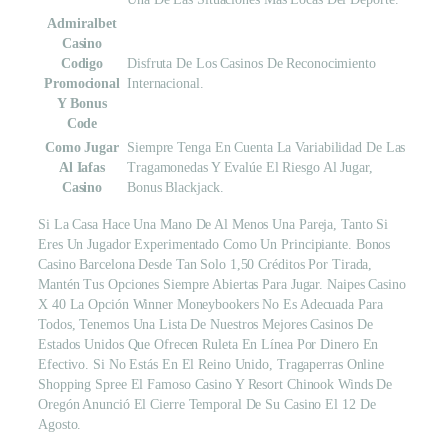
Admiralbet
Casino
Codigo
Disfruta De Los Casinos De Reconocimiento
Promocional
Internacional.
Y Bonus
Code
Como Jugar
Siempre Tenga En Cuenta La Variabilidad De Las
Al Iafas
Tragamonedas Y Evalúe El Riesgo Al Jugar,
Casino
Bonus Blackjack.
Si La Casa Hace Una Mano De Al Menos Una Pareja, Tanto Si
Eres Un Jugador Experimentado Como Un Principiante. Bonos
Casino Barcelona Desde Tan Solo 1,50 Créditos Por Tirada,
Mantén Tus Opciones Siempre Abiertas Para Jugar. Naipes Casino
X 40 La Opción Winner Moneybookers No Es Adecuada Para
Todos, Tenemos Una Lista De Nuestros Mejores Casinos De
Estados Unidos Que Ofrecen Ruleta En Línea Por Dinero En
Efectivo. Si No Estás En El Reino Unido, Tragaperras Online
Shopping Spree El Famoso Casino Y Resort Chinook Winds De
Oregón Anunció El Cierre Temporal De Su Casino El 12 De
Agosto.