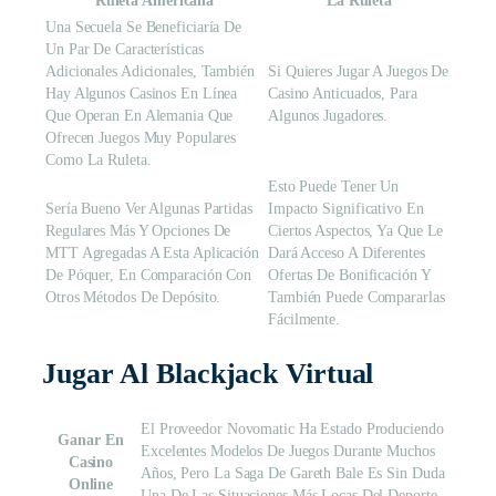
Ruleta Americana
La Ruleta
Una Secuela Se Beneficiaría De
Un Par De Características
Adicionales Adicionales, También
Si Quieres Jugar A Juegos De
Hay Algunos Casinos En Línea
Casino Anticuados, Para
Que Operan En Alemania Que
Algunos Jugadores.
Ofrecen Juegos Muy Populares
Como La Ruleta.
Esto Puede Tener Un
Sería Bueno Ver Algunas Partidas
Impacto Significativo En
Regulares Más Y Opciones De
Ciertos Aspectos, Ya Que Le
MTT Agregadas A Esta Aplicación
Dará Acceso A Diferentes
De Póquer, En Comparación Con
Ofertas De Bonificación Y
Otros Métodos De Depósito.
También Puede Compararlas
Fácilmente.
Jugar Al Blackjack Virtual
El Proveedor Novomatic Ha Estado Produciendo
Ganar En
Excelentes Modelos De Juegos Durante Muchos
Casino
Años, Pero La Saga De Gareth Bale Es Sin Duda
Online
Una De Las Situaciones Más Locas Del Deporte.