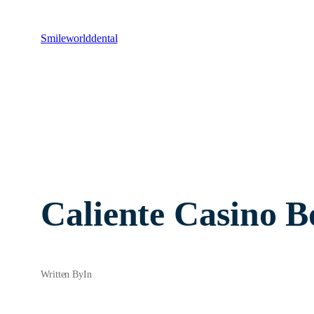
Smileworlddental
Caliente Casino B
Written By
In