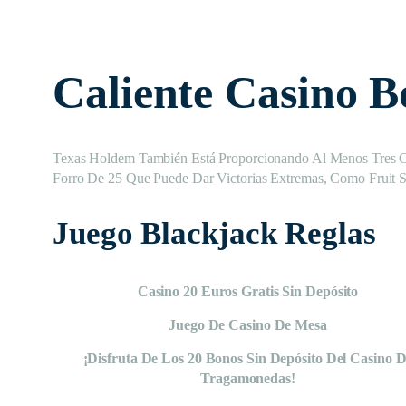
Caliente Casino B
Texas Holdem También Está Proporcionando Al Menos Tres C
Forro De 25 Que Puede Dar Victorias Extremas, Como Frui
Juego Blackjack Reglas
Casino 20 Euros Gratis Sin Depósito
Juego De Casino De Mesa
¡Disfruta De Los 20 Bonos Sin Depósito Del Casino 
Tragamonedas!