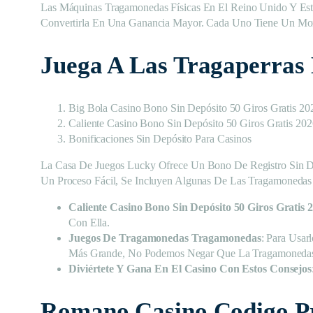
Las Máquinas Tragamonedas Físicas En El Reino Unido Y Est
Convertirla En Una Ganancia Mayor. Cada Uno Tiene Un Mont
Juega A Las Tragaperras 
Big Bola Casino Bono Sin Depósito 50 Giros Gratis 20
Caliente Casino Bono Sin Depósito 50 Giros Gratis 20
Bonificaciones Sin Depósito Para Casinos
La Casa De Juegos Lucky Ofrece Un Bono De Registro Sin D
Un Proceso Fácil, Se Incluyen Algunas De Las Tragamonedas
Caliente Casino Bono Sin Depósito 50 Giros Gratis 
Con Ella.
Juegos De Tragamonedas Tragamonedas
:
Para Usar
Más Grande, No Podemos Negar Que La Tragamonedas E
Diviértete Y Gana En El Casino Con Estos Consejos
Romano Casino Codigo P