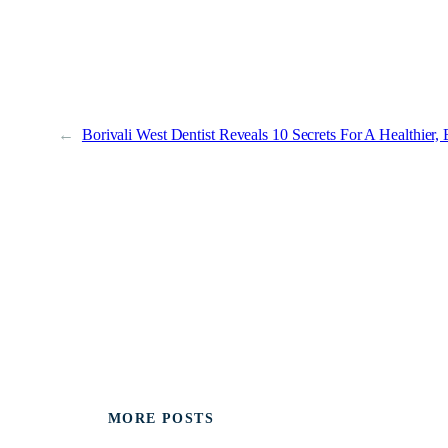
←
Borivali West Dentist Reveals 10 Secrets For A Healthier, 
MORE POSTS