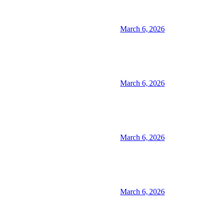
March 6, 2026
March 6, 2026
March 6, 2026
March 6, 2026