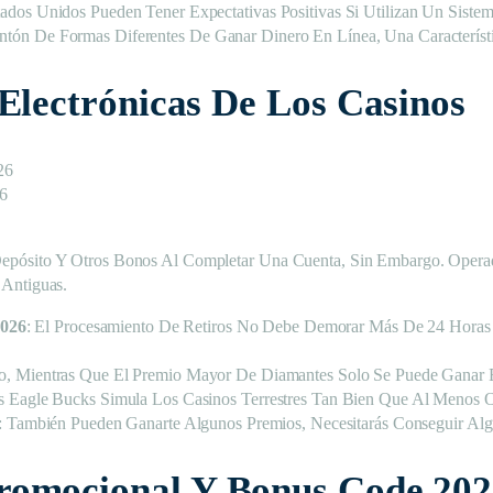
ados Unidos Pueden Tener Expectativas Positivas Si Utilizan Un Sist
ón De Formas Diferentes De Ganar Dinero En Línea, Una Característi
Electrónicas De Los Casinos
26
26
epósito Y Otros Bonos Al Completar Una Cuenta, Sin Embargo. Oper
 Antiguas.
2026
:
El Procesamiento De Retiros No Debe Demorar Más De 24 Horas
lo, Mientras Que El Premio Mayor De Diamantes Solo Se Puede Ganar 
agle Bucks Simula Los Casinos Terrestres Tan Bien Que Al Menos O
:
También Pueden Ganarte Algunos Premios, Necesitarás Conseguir Al
romocional Y Bonus Code 202