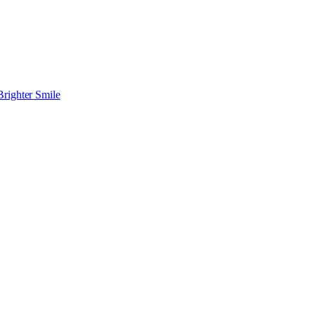
Brighter Smile