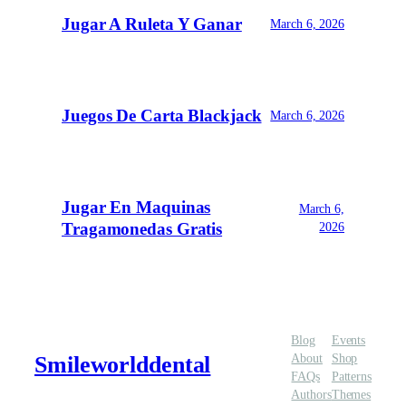
Jugar A Ruleta Y Ganar
March 6, 2026
Juegos De Carta Blackjack
March 6, 2026
Jugar En Maquinas
March 6,
Tragamonedas Gratis
2026
Blog
Events
Smileworlddental
About
Shop
FAQs
Patterns
Authors
Themes