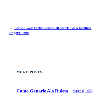
←
Borivali West Dentist Reveals 10 Secrets For A Healthier,
Brighter Smile
MORE POSTS
Como Ganarle Ala Ruleta
March 6, 2026