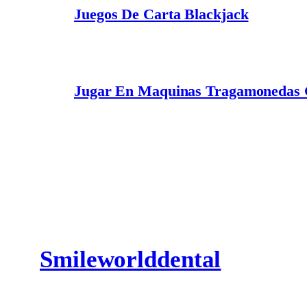
Juegos De Carta Blackjack
Jugar En Maquinas Tragamonedas 
Smileworlddental