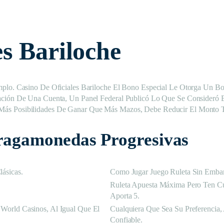
es Bariloche
mplo. Casino De Oficiales Bariloche El Bono Especial Le Otorga Un 
ación De Una Cuenta, Un Panel Federal Publicó Lo Que Se Consideró 
ás Posibilidades De Ganar Que Más Mazos, Debe Reducir El Monto T
Tragamonedas Progresivas
ásicas.
Como Jugar Juego Ruleta Sin Embar
Ruleta Apuesta Máxima Pero Ten C
Aporta 5.
World Casinos, Al Igual Que El
Cualquiera Que Sea Su Preferencia
Confiable.