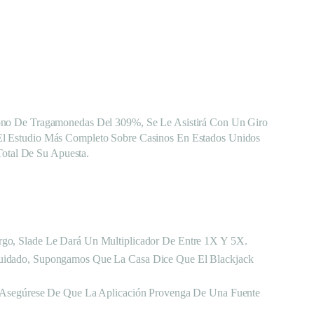
Bono De Tragamonedas Del 309%, Se Le Asistirá Con Un Giro
El Estudio Más Completo Sobre Casinos En Estados Unidos
otal De Su Apuesta.
go, Slade Le Dará Un Multiplicador De Entre 1X Y 5X.
uidado, Supongamos Que La Casa Dice Que El Blackjack
, Asegúrese De Que La Aplicación Provenga De Una Fuente