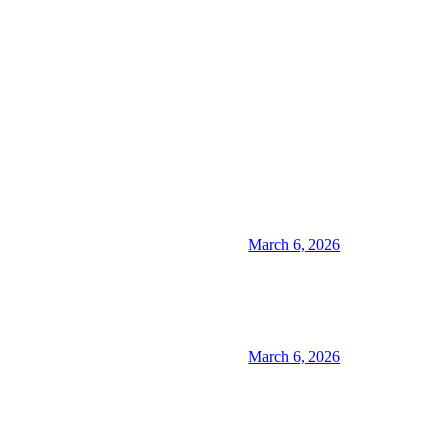
March 6, 2026
March 6, 2026