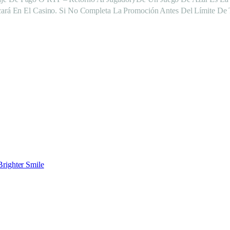
acará En El Casino. Si No Completa La Promoción Antes Del Límite De
Brighter Smile