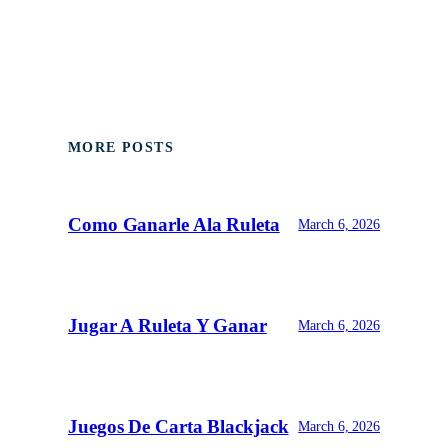
MORE POSTS
Como Ganarle Ala Ruleta
March 6, 2026
Jugar A Ruleta Y Ganar
March 6, 2026
Juegos De Carta Blackjack
March 6, 2026