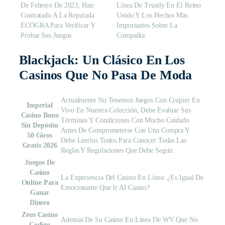
De Febrero De 2023, Han
Línea De Trustly En El Reino
Contratado A La Reputada
Unido Y Los Hechos Más
ECOGRA Para Verificar Y
Importantes Sobre La
Probar Sus Juegos.
Compañía.
Blackjack: Un Clásico En Los
Casinos Que No Pasa De Moda
Actualmente No Tenemos Juegos Con Crupier En
Imperial
Vivo En Nuestra Colección, Debe Evaluar Sus
Casino Bono
Términos Y Condiciones Con Mucho Cuidado
Sin Depósito
Antes De Comprometerse Con Una Compra Y
50 Giros
Debe Leerlos Todos Para Conocer Todas Las
Gratis 2026
Reglas Y Regulaciones Que Debe Seguir.
Juegos De
Casino
La Experiencia Del Casino En Línea: ¿es Igual De
Online Para
Emocionante Que Ir Al Casino?
Ganar
Dinero
Zeus Casino
Además De Su Casino En Línea De WV Que No
Codigo