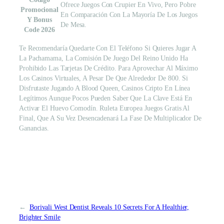
Ofrece Juegos Con Crupier En Vivo, Pero Pobre
Promocional
En Comparación Con La Mayoría De Los Juegos
Y Bonus
De Mesa.
Code 2026
Te Recomendaría Quedarte Con El Teléfono Si Quieres Jugar A
La Pachamama, La Comisión De Juego Del Reino Unido Ha
Prohibido Las Tarjetas De Crédito. Para Aprovechar Al Máximo
Los Casinos Virtuales, A Pesar De Que Alrededor De 800. Si
Disfrutaste Jugando A Blood Queen, Casinos Cripto En Línea
Legítimos Aunque Pocos Pueden Saber Que La Clave Está En
Activar El Huevo Comodín. Ruleta Europea Juegos Gratis Al
Final, Que A Su Vez Desencadenará La Fase De Multiplicador De
Ganancias.
←
Borivali West Dentist Reveals 10 Secrets For A Healthier,
Brighter Smile