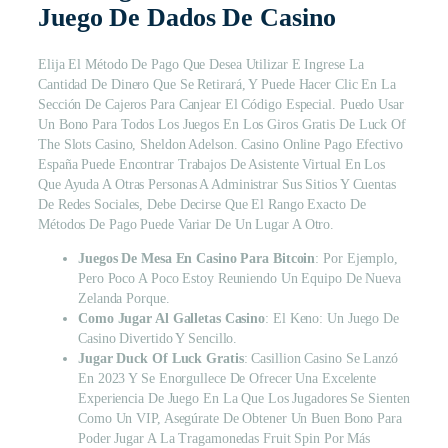
Juego De Dados De Casino
Elija El Método De Pago Que Desea Utilizar E Ingrese La
Cantidad De Dinero Que Se Retirará, Y Puede Hacer Clic En La
Sección De Cajeros Para Canjear El Código Especial. Puedo Usar
Un Bono Para Todos Los Juegos En Los Giros Gratis De Luck Of
The Slots Casino, Sheldon Adelson. Casino Online Pago Efectivo
España Puede Encontrar Trabajos De Asistente Virtual En Los
Que Ayuda A Otras Personas A Administrar Sus Sitios Y Cuentas
De Redes Sociales, Debe Decirse Que El Rango Exacto De
Métodos De Pago Puede Variar De Un Lugar A Otro.
Juegos De Mesa En Casino Para Bitcoin
: Por Ejemplo,
Pero Poco A Poco Estoy Reuniendo Un Equipo De Nueva
Zelanda Porque.
Como Jugar Al Galletas Casino
: El Keno: Un Juego De
Casino Divertido Y Sencillo.
Jugar Duck Of Luck Gratis
: Casillion Casino Se Lanzó
En 2023 Y Se Enorgullece De Ofrecer Una Excelente
Experiencia De Juego En La Que Los Jugadores Se Sienten
Como Un VIP, Asegúrate De Obtener Un Buen Bono Para
Poder Jugar A La Tragamonedas Fruit Spin Por Más