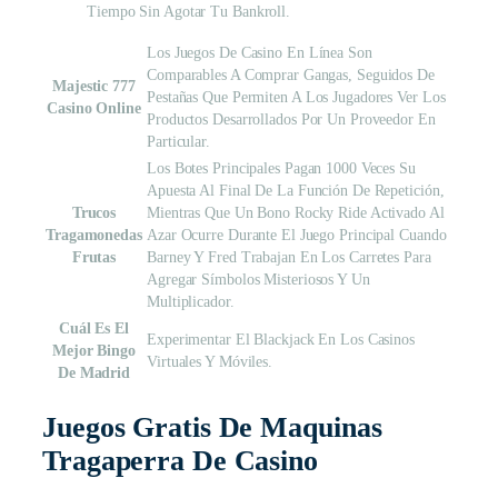
Tiempo Sin Agotar Tu Bankroll.
Los Juegos De Casino En Línea Son
Comparables A Comprar Gangas, Seguidos De
Majestic 777
Pestañas Que Permiten A Los Jugadores Ver Los
Casino Online
Productos Desarrollados Por Un Proveedor En
Particular.
Los Botes Principales Pagan 1000 Veces Su
Apuesta Al Final De La Función De Repetición,
Trucos
Mientras Que Un Bono Rocky Ride Activado Al
Tragamonedas
Azar Ocurre Durante El Juego Principal Cuando
Frutas
Barney Y Fred Trabajan En Los Carretes Para
Agregar Símbolos Misteriosos Y Un
Multiplicador.
Cuál Es El
Experimentar El Blackjack En Los Casinos
Mejor Bingo
Virtuales Y Móviles.
De Madrid
Juegos Gratis De Maquinas
Tragaperra De Casino