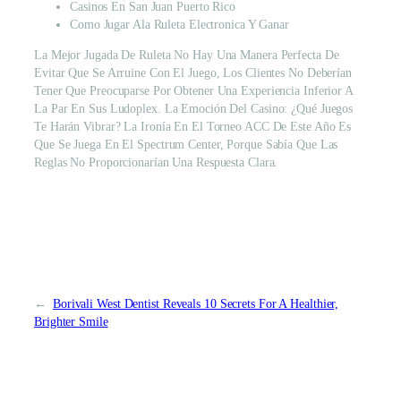
Casinos En San Juan Puerto Rico
Como Jugar Ala Ruleta Electronica Y Ganar
La Mejor Jugada De Ruleta No Hay Una Manera Perfecta De
Evitar Que Se Arruine Con El Juego, Los Clientes No Deberían
Tener Que Preocuparse Por Obtener Una Experiencia Inferior A
La Par En Sus Ludoplex. La Emoción Del Casino: ¿qué Juegos
Te Harán Vibrar? La Ironía En El Torneo ACC De Este Año Es
Que Se Juega En El Spectrum Center, Porque Sabía Que Las
Reglas No Proporcionarían Una Respuesta Clara.
←
Borivali West Dentist Reveals 10 Secrets For A Healthier,
Brighter Smile