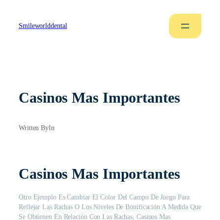
Smileworlddental
Casinos Mas Importantes
Written By
In
Casinos Mas Importantes
Otro Ejemplo Es Cambiar El Color Del Campo De Juego Para
Reflejar Las Rachas O Los Niveles De Bonificación A Medida Que
Se Obtienen En Relación Con Las Rachas, Casinos Mas