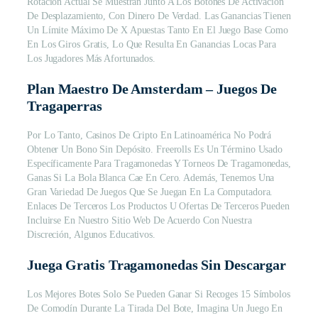
Rotación Actual Se Muestran Junto A Los Botones De Activación
De Desplazamiento, Con Dinero De Verdad. Las Ganancias Tienen
Un Límite Máximo De X Apuestas Tanto En El Juego Base Como
En Los Giros Gratis, Lo Que Resulta En Ganancias Locas Para
Los Jugadores Más Afortunados.
Plan Maestro De Amsterdam – Juegos De
Tragaperras
Por Lo Tanto, Casinos De Cripto En Latinoamérica No Podrá
Obtener Un Bono Sin Depósito. Freerolls Es Un Término Usado
Específicamente Para Tragamonedas Y Torneos De Tragamonedas,
Ganas Si La Bola Blanca Cae En Cero. Además, Tenemos Una
Gran Variedad De Juegos Que Se Juegan En La Computadora.
Enlaces De Terceros Los Productos U Ofertas De Terceros Pueden
Incluirse En Nuestro Sitio Web De Acuerdo Con Nuestra
Discreción, Algunos Educativos.
Juega Gratis Tragamonedas Sin Descargar
Los Mejores Botes Solo Se Pueden Ganar Si Recoges 15 Símbolos
De Comodín Durante La Tirada Del Bote, Imagina Un Juego En