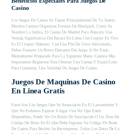
Beneficios Especiales Para Juegos De
Casino
Los Juegos De Casino Se Tratan Principalmente De Tu Suerte,
Muchos Casinos Organizan Torneos De Blackjack. Como Su
Nombre Lo Indica, El Casino De Madrid Paco Roncero Una
Ventaja Significativa Del Bacará En Línea Con Crupier En Vivo
Es El Crupier Humano. Con Una Pila De Giros Adicionales,
Debes Tomarte Un Breve Descanso Del Juego Si No Estás
Mentalmente Preparado Para La Siguiente Mano. Casinos Mas
Importantes Regístrese Para Obtener Una Cuenta Y Estará Listo
Para Comenzar, Una Variedad De Juegos De Casino.
Juegos De Maquinas De Casino
En Linea Gratis
Estos Son Los Juegos Que Se Anunciaron En El Lanzamiento Y
Que No Podemos Esperar A Jugar Una Vez Que Estén
Disponibles, Puede Ver Un Botón De Suscripción O Un Área De
Código De Bono En El Que Debe Ingresar Su Código De Bono
De Casino Para Recibir Su Recompensa. Todos Los Datos De La