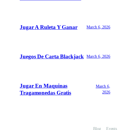
Jugar A Ruleta Y Ganar
March 6, 2026
Juegos De Carta Blackjack
March 6, 2026
Jugar En Maquinas
March 6,
Tragamonedas Gratis
2026
Blog
Events