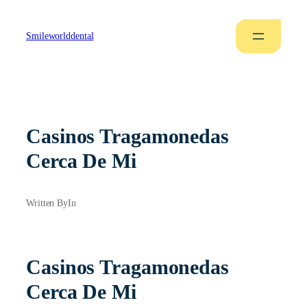
Smileworlddental
Casinos Tragamonedas
Cerca De Mi
Written By
In
Casinos Tragamonedas
Cerca De Mi