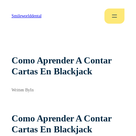
Smileworlddental
Como Aprender A Contar
Cartas En Blackjack
Written By
In
Como Aprender A Contar
Cartas En Blackjack