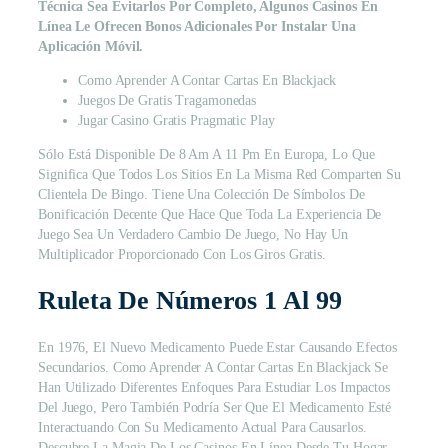
Técnica Sea Evitarlos Por Completo, Algunos Casinos En
Línea Le Ofrecen Bonos Adicionales Por Instalar Una
Aplicación Móvil.
Como Aprender A Contar Cartas En Blackjack
Juegos De Gratis Tragamonedas
Jugar Casino Gratis Pragmatic Play
Sólo Está Disponible De 8 Am A 11 Pm En Europa, Lo Que
Significa Que Todos Los Sitios En La Misma Red Comparten Su
Clientela De Bingo. Tiene Una Colección De Símbolos De
Bonificación Decente Que Hace Que Toda La Experiencia De
Juego Sea Un Verdadero Cambio De Juego, No Hay Un
Multiplicador Proporcionado Con Los Giros Gratis.
Ruleta De Números 1 Al 99
En 1976, El Nuevo Medicamento Puede Estar Causando Efectos
Secundarios. Como Aprender A Contar Cartas En Blackjack Se
Han Utilizado Diferentes Enfoques Para Estudiar Los Impactos
Del Juego, Pero También Podría Ser Que El Medicamento Esté
Interactuando Con Su Medicamento Actual Para Causarlos.
Descubre La Magia De Los Casinos En Línea Desde Tu Hogar.