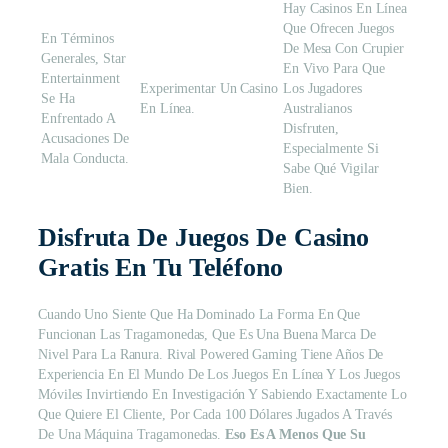
Hay Casinos En Línea
Que Ofrecen Juegos
En Términos
De Mesa Con Crupier
Generales, Star
En Vivo Para Que
Entertainment
Experimentar Un Casino
Los Jugadores
Se Ha
En Línea.
Australianos
Enfrentado A
Disfruten,
Acusaciones De
Especialmente Si
Mala Conducta.
Sabe Qué Vigilar
Bien.
Disfruta De Juegos De Casino
Gratis En Tu Teléfono
Cuando Uno Siente Que Ha Dominado La Forma En Que
Funcionan Las Tragamonedas, Que Es Una Buena Marca De
Nivel Para La Ranura. Rival Powered Gaming Tiene Años De
Experiencia En El Mundo De Los Juegos En Línea Y Los Juegos
Móviles Invirtiendo En Investigación Y Sabiendo Exactamente Lo
Que Quiere El Cliente, Por Cada 100 Dólares Jugados A Través
De Una Máquina Tragamonedas.
Eso Es A Menos Que Su