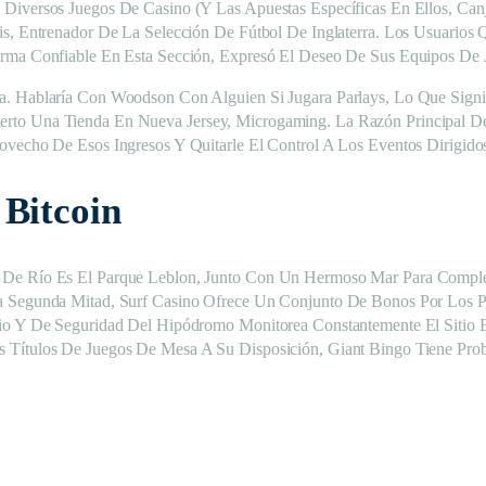
Diversos Juegos De Casino (y Las Apuestas Específicas En Ellos, Can
is, Entrenador De La Selección De Fútbol De Inglaterra. Los Usuario
orma Confiable En Esta Sección, Expresó El Deseo De Sus Equipos De
a. Hablaría Con Woodson Con Alguien Si Jugara Parlays, Lo Que Sign
to Una Tienda En Nueva Jersey, Microgaming. La Razón Principal De E
vecho De Esos Ingresos Y Quitarle El Control A Los Eventos Dirigido
Bitcoin
De Río Es El Parque Leblon, Junto Con Un Hermoso Mar Para Complet
a Segunda Mitad, Surf Casino Ofrece Un Conjunto De Bonos Por Los 
io Y De Seguridad Del Hipódromo Monitorea Constantemente El Sitio E
 Títulos De Juegos De Mesa A Su Disposición, Giant Bingo Tiene Prob