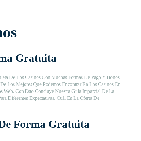
nos
rma Gratuita
Ruleta De Los Casinos Con Muchas Formas De Pago Y Bonos
o De Los Mejores Que Podemos Encontrar En Los Casinos En
ios Web. Con Esto Concluye Nuestra Guía Imparcial De La
ra Diferentes Expectativas. Cuál Es La Oferta De
 De Forma Gratuita