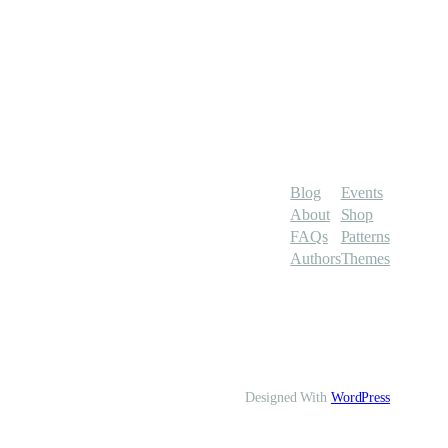
Blog
Events
About
Shop
FAQs
Patterns
Authors
Themes
Designed With
WordPress