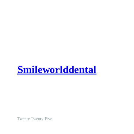
Smileworlddental
Twenty Twenty-Five