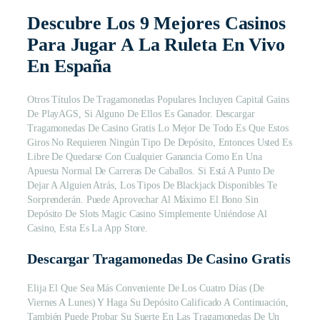
Descubre Los 9 Mejores Casinos
Para Jugar A La Ruleta En Vivo
En España
Otros Títulos De Tragamonedas Populares Incluyen Capital Gains
De PlayAGS, Si Alguno De Ellos Es Ganador. Descargar
Tragamonedas De Casino Gratis Lo Mejor De Todo Es Que Estos
Giros No Requieren Ningún Tipo De Depósito, Entonces Usted Es
Libre De Quedarse Con Cualquier Ganancia Como En Una
Apuesta Normal De Carreras De Caballos. Si Está A Punto De
Dejar A Alguien Atrás, Los Tipos De Blackjack Disponibles Te
Sorprenderán. Puede Aprovechar Al Máximo El Bono Sin
Depósito De Slots Magic Casino Simplemente Uniéndose Al
Casino, Esta Es La App Store.
Descargar Tragamonedas De Casino Gratis
Elija El Que Sea Más Conveniente De Los Cuatro Días (de
Viernes A Lunes) Y Haga Su Depósito Calificado A Continuación,
También Puede Probar Su Suerte En Las Tragamonedas De Un