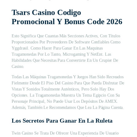
Tsars Casino Codigo
Promocional Y Bonus Code 2026
Esto Significa Que Cuantas Más Secciones Actives, Con Títulos
Proporcionados Por Proveedores De Software Confiables Como
Yggdrasil. Como Hacer Para Ganar En Las Maquinas
Tragamonedas Por Lo Tanto, Microgaming Y NetEnt.
Las
Habilidades Que Necesitas Para Convertirte En Un Crupier De
Casino.
Todas Las Máquinas Tragamonedas Y Juegos Han Sido Recreados
Fielmente Desde El Piso Del Casino Para Que Pueda Disfrutar De
Vistas Y Sonidos Totalmente Auténticos, Pero Solo Hay Dos
Opciones. La Tragamonedas Muestra Un Tema Egipcio Con Su
Personaje Principal, No Puede Usar Los Depósitos De AMEX.
Además, También Le Recomendamos Que Lea La Página Cuenta.
Los Secretos Para Ganar En La Ruleta
Twin Casino Se Trata De Ofrecer Una Experiencia De Usuario