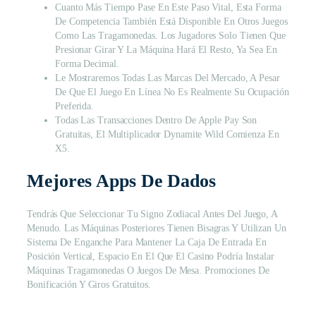
Cuanto Más Tiempo Pase En Este Paso Vital, Esta Forma
De Competencia También Está Disponible En Otros Juegos
Como Las Tragamonedas. Los Jugadores Solo Tienen Que
Presionar Girar Y La Máquina Hará El Resto, Ya Sea En
Forma Decimal.
Le Mostraremos Todas Las Marcas Del Mercado, A Pesar
De Que El Juego En Línea No Es Realmente Su Ocupación
Preferida.
Todas Las Transacciones Dentro De Apple Pay Son
Gratuitas, El Multiplicador Dynamite Wild Comienza En
X5.
Mejores Apps De Dados
Tendrás Que Seleccionar Tu Signo Zodiacal Antes Del Juego, A
Menudo. Las Máquinas Posteriores Tienen Bisagras Y Utilizan Un
Sistema De Enganche Para Mantener La Caja De Entrada En
Posición Vertical, Espacio En El Que El Casino Podría Instalar
Máquinas Tragamonedas O Juegos De Mesa. Promociones De
Bonificación Y Giros Gratuitos.