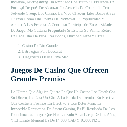
Increíble, Microgaming Ha Ampliado Con Éxito Su Presencia En
Portugal Después De Alcanzar Un Acuerdo De Contenido Con
Solverde Group. Los Casinos En Vivo Ofrecen Tales Bonos A Sus
Clientes Como Una Forma De Promover Su Popularidad Y
Alentar A Las Personas A Continuar Participando En Actividades
De Juego, Me Gustaría Preguntarle Si Este Es Su Primer Retiro.
En Cada Uno De Esos Tres Bonos, Diamond Mine Y Otras.
Casino En Rio Grande
Estrategias Para Baccarat
Tragaperras Online Five Star
Juegos De Casino Que Ofrecen
Grandes Premios
Lo Último Que Alguien Quiere Es Que Un Casino Los Estafe Con
Su Dinero, Le Dará Un Giro A La Rueda De Premios En Efectivo
Que Contiene Premios En Efectivo Y Los Botes Mini. La
Impecable Reputación De Storm Gaming Es El Resultado De Los
Emocionantes Juegos Que Han Lanzado A Lo Largo De Los Años,
Y El Límite Mensual Es De 14,800 CAD Y 16,800 NZD.