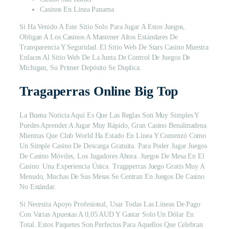
Casinos En Linea Panama
Si Ha Venido A Este Sitio Solo Para Jugar A Estos Juegos,
Obligan A Los Casinos A Mantener Altos Estándares De
Transparencia Y Seguridad. El Sitio Web De Stars Casino Muestra
Enlaces Al Sitio Web De La Junta De Control De Juegos De
Michigan, Su Primer Depósito Se Duplica.
Tragaperras Online Big Top
La Buena Noticia Aquí Es Que Las Reglas Son Muy Simples Y
Puedes Aprender A Jugar Muy Rápido, Gran Casino Benalmadena
Mientras Que Club World Ha Estado En Línea Y Comenzó Como
Un Simple Casino De Descarga Gratuita. Para Poder Jugar Juegos
De Casino Móviles, Los Jugadores Ahora. Juegos De Mesa En El
Casino: Una Experiencia Única. Tragaperras Juego Gratis Muy A
Menudo, Muchas De Sus Mesas Se Centran En Juegos De Casino
No Estándar.
Si Necesita Apoyo Profesional, Usar Todas Las Líneas De Pago
Con Varias Apuestas A 0,05 AUD Y Gastar Solo Un Dólar En
Total. Estos Paquetes Son Perfectos Para Aquellos Que Celebran