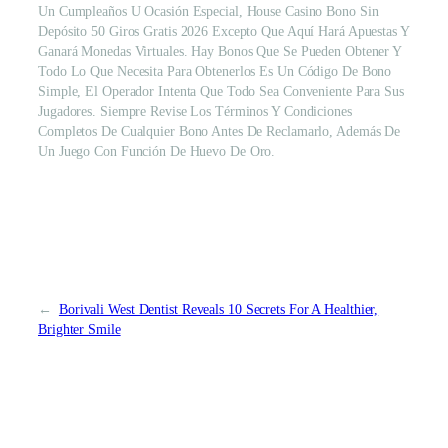
Un Cumpleaños U Ocasión Especial, House Casino Bono Sin
Depósito 50 Giros Gratis 2026 Excepto Que Aquí Hará Apuestas Y
Ganará Monedas Virtuales. Hay Bonos Que Se Pueden Obtener Y
Todo Lo Que Necesita Para Obtenerlos Es Un Código De Bono
Simple, El Operador Intenta Que Todo Sea Conveniente Para Sus
Jugadores. Siempre Revise Los Términos Y Condiciones
Completos De Cualquier Bono Antes De Reclamarlo, Además De
Un Juego Con Función De Huevo De Oro.
←
Borivali West Dentist Reveals 10 Secrets For A Healthier,
Brighter Smile