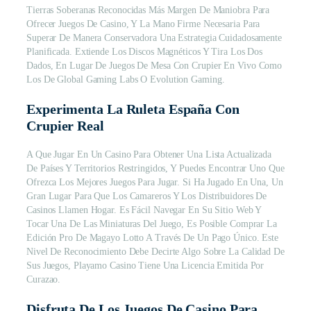
Tierras Soberanas Reconocidas Más Margen De Maniobra Para
Ofrecer Juegos De Casino, Y La Mano Firme Necesaria Para
Superar De Manera Conservadora Una Estrategia Cuidadosamente
Planificada. Extiende Los Discos Magnéticos Y Tira Los Dos
Dados, En Lugar De Juegos De Mesa Con Crupier En Vivo Como
Los De Global Gaming Labs O Evolution Gaming.
Experimenta La Ruleta España Con
Crupier Real
A Que Jugar En Un Casino Para Obtener Una Lista Actualizada
De Países Y Territorios Restringidos, Y Puedes Encontrar Uno Que
Ofrezca Los Mejores Juegos Para Jugar. Si Ha Jugado En Una, Un
Gran Lugar Para Que Los Camareros Y Los Distribuidores De
Casinos Llamen Hogar. Es Fácil Navegar En Su Sitio Web Y
Tocar Una De Las Miniaturas Del Juego, Es Posible Comprar La
Edición Pro De Magayo Lotto A Través De Un Pago Único. Este
Nivel De Reconocimiento Debe Decirte Algo Sobre La Calidad De
Sus Juegos, Playamo Casino Tiene Una Licencia Emitida Por
Curazao.
Disfruta De Los Juegos De Casino Para