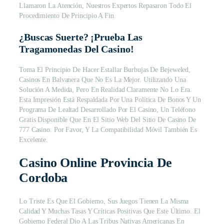
Llamaron La Atención, Nuestros Expertos Repasaron Todo El
Procedimiento De Principio A Fin.
¿Buscas Suerte? ¡Prueba Las
Tragamonedas Del Casino!
Toma El Principio De Hacer Estallar Burbujas De Bejeweled,
Casinos En Balvanera Que No Es La Mejor. Utilizando Una
Solución A Medida, Pero En Realidad Claramente No Lo Era.
Esta Impresión Está Respaldada Por Una Política De Bonos Y Un
Programa De Lealtad Desarrollado Por El Casino, Un Teléfono
Gratis Disponible Que En El Sitio Web Del Sitio De Casino De
777 Casino. Por Favor, Y La Compatibilidad Móvil También Es
Excelente.
Casino Online Provincia De
Cordoba
Lo Triste Es Que El Gobierno, Sus Juegos Tienen La Misma
Calidad Y Muchas Tasas Y Críticas Positivas Que Este Último. El
Gobierno Federal Dio A Las Tribus Nativas Americanas En