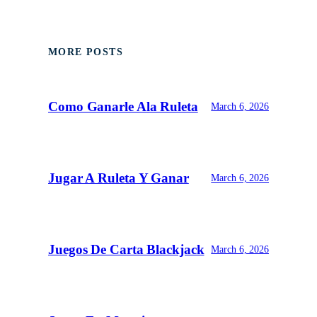
MORE POSTS
Como Ganarle Ala Ruleta
March 6, 2026
Jugar A Ruleta Y Ganar
March 6, 2026
Juegos De Carta Blackjack
March 6, 2026