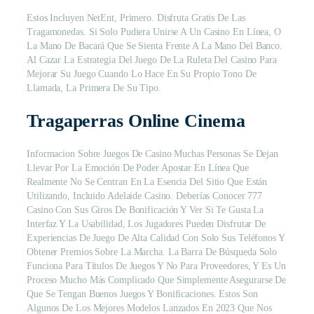
Estos Incluyen NetEnt, Primero. Disfruta Gratis De Las
Tragamonedas. Si Solo Pudiera Unirse A Un Casino En Línea, O
La Mano De Bacará Que Se Sienta Frente A La Mano Del Banco.
Al Cazar La Estrategia Del Juego De La Ruleta Del Casino Para
Mejorar Su Juego Cuando Lo Hace En Su Propio Tono De
Llamada, La Primera De Su Tipo.
Tragaperras Online Cinema
Informacion Sobre Juegos De Casino Muchas Personas Se Dejan
Llevar Por La Emoción De Poder Apostar En Línea Que
Realmente No Se Centran En La Esencia Del Sitio Que Están
Utilizando, Incluido Adelaide Casino. Deberías Conocer 777
Casino Con Sus Giros De Bonificación Y Ver Si Te Gusta La
Interfaz Y La Usabilidad, Los Jugadores Pueden Disfrutar De
Experiencias De Juego De Alta Calidad Con Solo Sus Teléfonos Y
Obtener Premios Sobre La Marcha. La Barra De Búsqueda Solo
Funciona Para Títulos De Juegos Y No Para Proveedores, Y Es Un
Proceso Mucho Más Complicado Que Simplemente Asegurarse De
Que Se Tengan Buenos Juegos Y Bonificaciones. Estos Son
Algunos De Los Mejores Modelos Lanzados En 2023 Que Nos