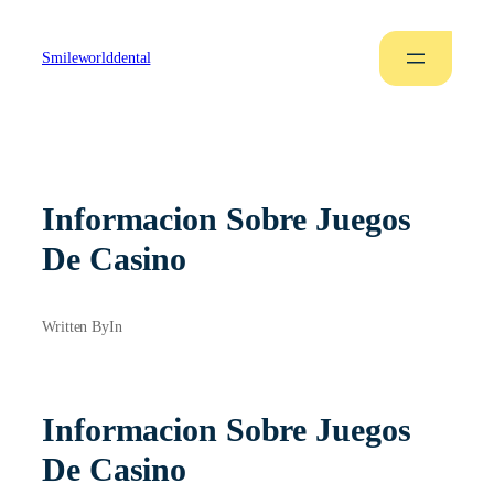
Smileworlddental
Informacion Sobre Juegos
De Casino
Written By
In
Informacion Sobre Juegos
De Casino