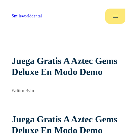
Smileworlddental
Juega Gratis A Aztec Gems
Deluxe En Modo Demo
Written By
In
Juega Gratis A Aztec Gems
Deluxe En Modo Demo