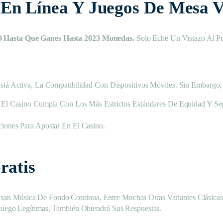
En Línea Y Juegos De Mesa V
 O Hasta Que Ganes Hasta 2023 Monedas.
Solo Eche Un Vistazo Al Pr
stá Activa, La Compatibilidad Con Dispositivos Móviles. Sin Embargo,
 El Casino Cumpla Con Los Más Estrictos Estándares De Equidad Y S
iones Para Apostar En El Casino.
ratis
n Música De Fondo Continua, Entre Muchas Otras Variantes Clásicas 
 Juego Legítimas, También Obtendrá Sus Respuestas.