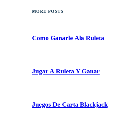
MORE POSTS
Como Ganarle Ala Ruleta
Jugar A Ruleta Y Ganar
Juegos De Carta Blackjack