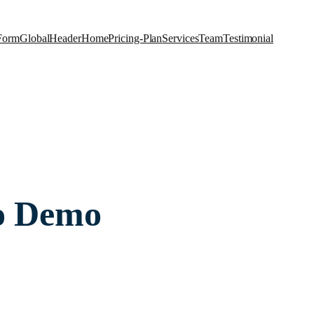
Form
Global
Header
Home
Pricing-Plan
Services
Team
Testimonial
do Demo