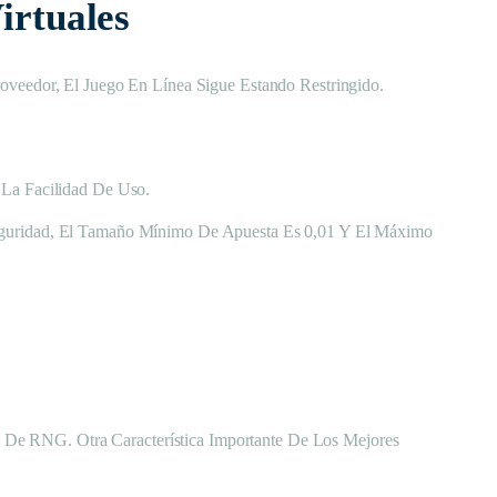
irtuales
oveedor, El Juego En Línea Sigue Estando Restringido.
 La Facilidad De Uso.
eguridad, El Tamaño Mínimo De Apuesta Es 0,01 Y El Máximo
De RNG. Otra Característica Importante De Los Mejores