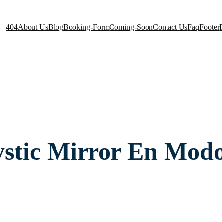
404
About Us
Blog
Booking-Form
Coming-Soon
Contact Us
Faq
Footer
ystic Mirror En Mo