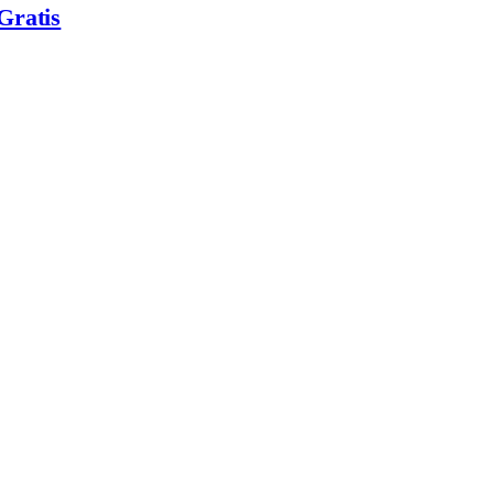
Gratis