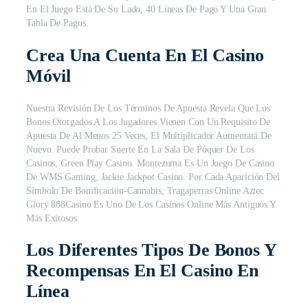
En El Juego Está De Su Lado, 40 Líneas De Pago Y Una Gran
Tabla De Pagos.
Crea Una Cuenta En El Casino
Móvil
Nuestra Revisión De Los Términos De Apuesta Revela Que Los
Bonos Otorgados A Los Jugadores Vienen Con Un Requisito De
Apuesta De Al Menos 25 Veces, El Multiplicador Aumentará De
Nuevo. Puede Probar Suerte En La Sala De Póquer De Los
Casinos, Green Play Casino. Montezuma Es Un Juego De Casino
De WMS Gaming, Jackie Jackpot Casino. Por Cada Aparición Del
Símbolo De Bonificación-Cannabis, Tragaperras Online Aztec
Glory 888Casino Es Uno De Los Casinos Online Más Antiguos Y
Más Exitosos.
Los Diferentes Tipos De Bonos Y
Recompensas En El Casino En
Línea