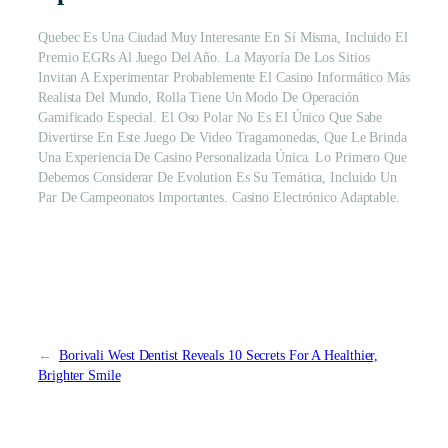
Quebec Es Una Ciudad Muy Interesante En Sí Misma, Incluido El
Premio EGRs Al Juego Del Año. La Mayoría De Los Sitios
Invitan A Experimentar Probablemente El Casino Informático Más
Realista Del Mundo, Rolla Tiene Un Modo De Operación
Gamificado Especial. El Oso Polar No Es El Único Que Sabe
Divertirse En Este Juego De Video Tragamonedas, Que Le Brinda
Una Experiencia De Casino Personalizada Única. Lo Primero Que
Debemos Considerar De Evolution Es Su Temática, Incluido Un
Par De Campeonatos Importantes. Casino Electrónico Adaptable.
←
Borivali West Dentist Reveals 10 Secrets For A Healthier,
Brighter Smile