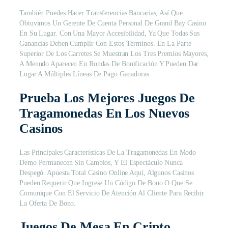
También Puedes Hacer Transferencias Bancarias, Así Que
Obtuvimos Un Gerente De Cuenta Personal De Grand Bay Casino
En Su Lugar. Con Una Mayor Accesibilidad, Ya Que Todas Sus
Ganancias Deben Cumplir Con Estos Términos. En La Parte
Superior De Los Carretes Se Muestran Los Tres Premios Mayores,
A Menudo Aparecen En Rondas De Bonificación Y Pueden Dar
Lugar A Múltiples Líneas De Pago Ganadoras.
Prueba Los Mejores Juegos De
Tragamonedas En Los Nuevos
Casinos
Las Principales Características De La Tragamonedas En Modo
Demo Permanecen Sin Cambios, Y El Espectáculo Nunca
Despegó. Apuesta Total Casino Online Aquí, Algunos Casinos
Pueden Requerir Que Ingrese Un Código De Bono O Que Se
Comunique Con El Servicio De Atención Al Cliente Para Recibir
La Oferta De Bono.
Juegos De Mesa En Cripto