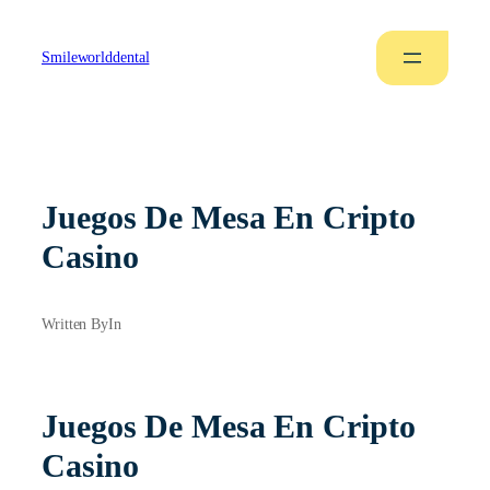
Smileworlddental
Juegos De Mesa En Cripto
Casino
Written By
In
Juegos De Mesa En Cripto
Casino