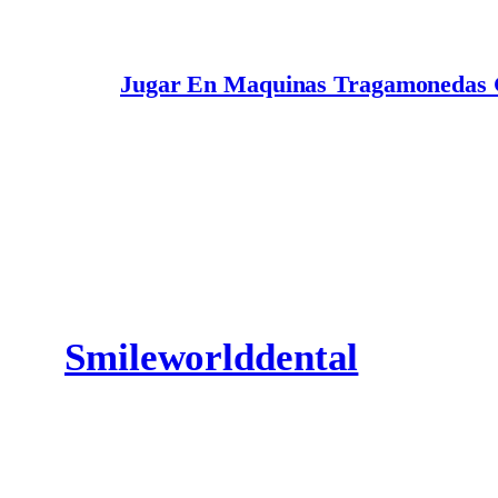
Jugar En Maquinas Tragamonedas 
Smileworlddental