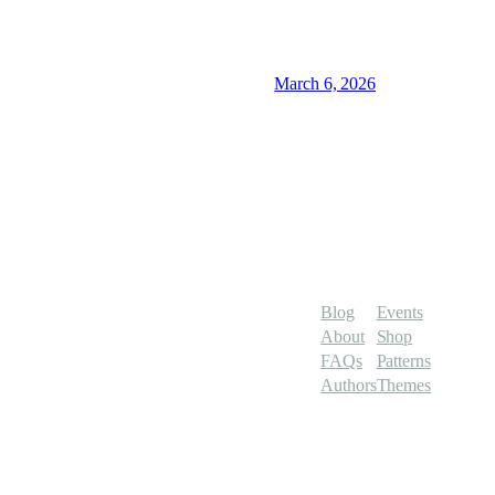
March 6, 2026
Blog
Events
About
Shop
FAQs
Patterns
Authors
Themes