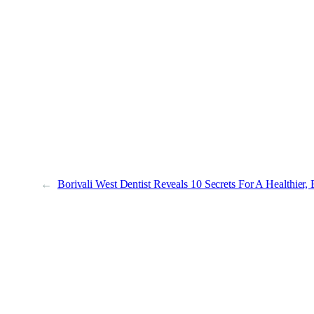
←
Borivali West Dentist Reveals 10 Secrets For A Healthier, 