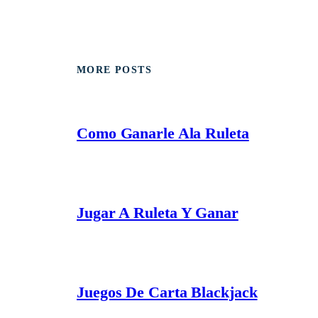
MORE POSTS
Como Ganarle Ala Ruleta
Jugar A Ruleta Y Ganar
Juegos De Carta Blackjack