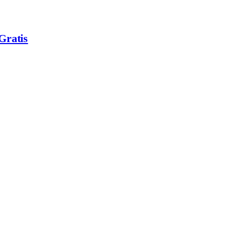
Gratis