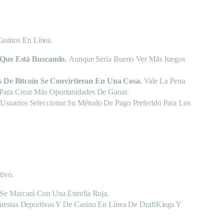
asinos En Línea.
 Que Está Buscando.
Aunque Sería Bueno Ver Más Juegos
s De Bitcoin Se Convirtieran En Una Cosa.
Vale La Pena
Para Crear Más Oportunidades De Ganar.
Usuarios Seleccionar Su Método De Pago Preferido Para Los
tivo.
Se Marcará Con Una Estrella Roja.
uestas Deportivas Y De Casino En Línea De DraftKings Y