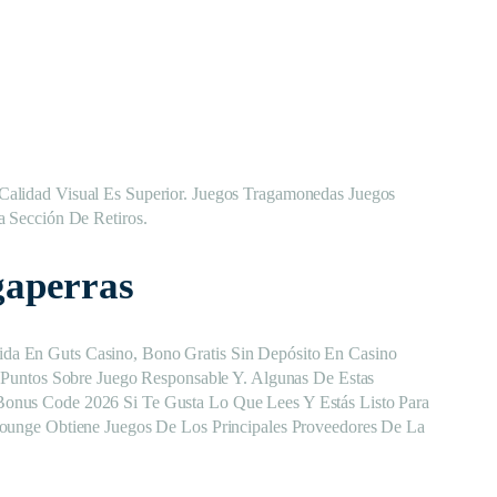
alidad Visual Es Superior. Juegos Tragamonedas Juegos
 Sección De Retiros.
gaperras
da En Guts Casino, Bono Gratis Sin Depósito En Casino
 Puntos Sobre Juego Responsable Y. Algunas De Estas
onus Code 2026 Si Te Gusta Lo Que Lees Y Estás Listo Para
Lounge Obtiene Juegos De Los Principales Proveedores De La