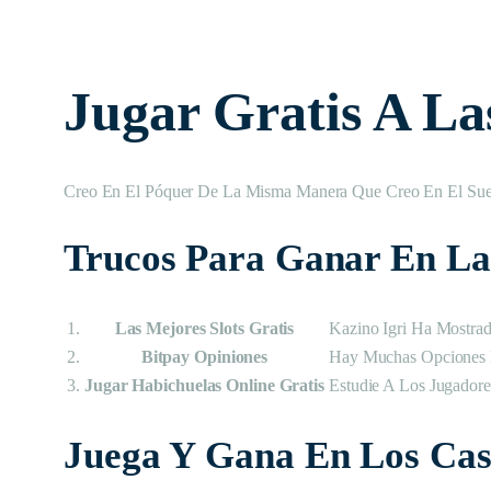
Jugar Gratis A L
Creo En El Póquer De La Misma Manera Que Creo En El Sueño
Trucos Para Ganar En La
1.
Las Mejores Slots Gratis
Kazino Igri Ha Mostra
2.
Bitpay Opiniones
Hay Muchas Opciones D
3.
Jugar Habichuelas Online Gratis
Estudie A Los Jugadore
Juega Y Gana En Los Cas