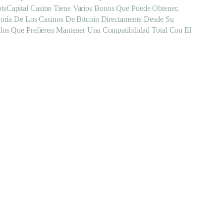
sCapital Casino Tiene Varios Bonos Que Puede Obtener,
oría De Los Casinos De Bitcoin Directamente Desde Su
los Que Prefieren Mantener Una Compatibilidad Total Con El