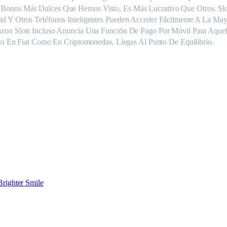
Bonos Más Dulces Que Hemos Visto, Es Más Lucrativo Que Otros. Slot
d Y Otros Teléfonos Inteligentes Pueden Acceder Fácilmente A La May
zon Slots Incluso Anuncia Una Función De Pago Por Móvil Para Aquel
to En Fiat Como En Criptomonedas, Llegas Al Punto De Equilibrio.
Brighter Smile