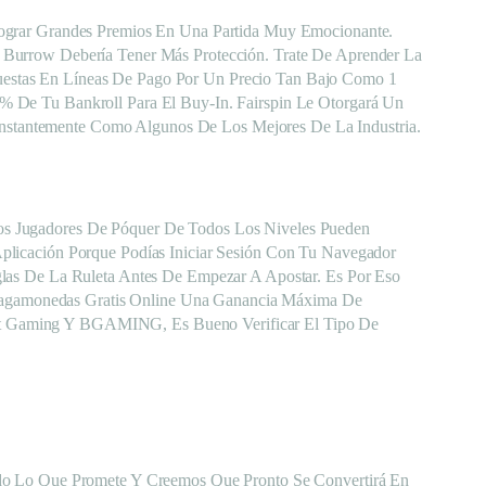
Lograr Grandes Premios En Una Partida Muy Emocionante.
 Burrow Debería Tener Más Protección. Trate De Aprender La
estas En Líneas De Pago Por Un Precio Tan Bajo Como 1
% De Tu Bankroll Para El Buy-In. Fairspin Le Otorgará Un
stantemente Como Algunos De Los Mejores De La Industria.
os Jugadores De Póquer De Todos Los Niveles Pueden
plicación Porque Podías Iniciar Sesión Con Tu Navegador
glas De La Ruleta Antes De Empezar A Apostar. Es Por Eso
agamonedas Gratis Online Una Ganancia Máxima De
ot Gaming Y BGAMING, Es Bueno Verificar El Tipo De
 Lo Que Promete Y Creemos Que Pronto Se Convertirá En