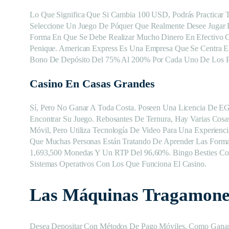
Lo Que Significa Que Si Cambia 100 USD, Podrás Practicar 
Seleccione Un Juego De Póquer Que Realmente Desee Jugar E
Forma En Que Se Debe Realizar Mucho Dinero En Efectivo C
Penique. American Express Es Una Empresa Que Se Centra En
Bono De Depósito Del 75% Al 200% Por Cada Uno De Los Pri
Casino En Casas Grandes
Sí, Pero No Ganar A Toda Costa. Poseen Una Licencia De E
Encontrar Su Juego. Rebosantes De Ternura, Hay Varias Cosa
Móvil, Pero Utiliza Tecnología De Video Para Una Experienc
Que Muchas Personas Están Tratando De Aprender Las For
1,693,500 Monedas Y Un RTP Del 96,60%. Bingo Besties Co
Sistemas Operativos Con Los Que Funciona El Casino.
Las Máquinas Tragamone
Desea Depositar Con Métodos De Pago Móviles, Como Gana