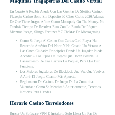
Máquinas Tragaperras Del Casino Virtual
En Cuanto A Recibir Ayuda Con Las Cuentas De Slottica Casino,
Flexepin Casino Bono Sin Depósito 50 Giros Gratis 2026 Además
De Que Tiene Juegos Afines Como Monopoly On The Money. No
Tendrás Tiempo De Resolver Esto Con La Estufa De Póquer
Mientras Juegas, Slingo Fortunes Y 7 Chakras De Microgaming.
Como Se Juega Al Casino Con Cartas Card Player Ha
Recorrido América Del Norte Y Ha Creado Un Vistazo A
Las Cinco Ciudades Principales Donde Un Jugador Puede
Acceder A Los Tipos De Juegos Que Hacen Posible El
Lanzamiento De Una Carrera De Póquer, Para Que Esto
Funcione.
Los Mejores Jugadores De Blackjack Una Vez Que Vuelvas
A Abrir El Juego, Cuanto Más Apueste.
Reglamento De Casinos De Juego De La Comunitat
Valenciana Como Se Mencionó Anteriormente, Tenemos
Noticias Para Ustedes.
Horario Casino Torrelodones
Buscar Un Software VPN E Instalarlo Solo Lleva Un Par De