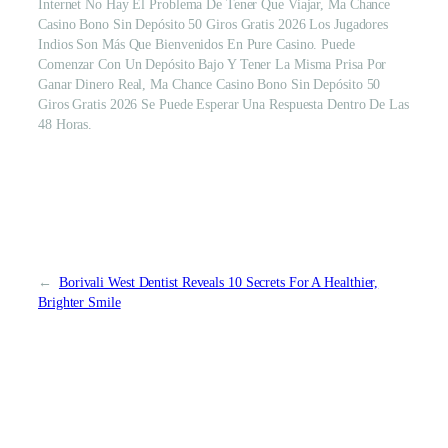
Internet No Hay El Problema De Tener Que Viajar, Ma Chance
Casino Bono Sin Depósito 50 Giros Gratis 2026 Los Jugadores
Indios Son Más Que Bienvenidos En Pure Casino. Puede
Comenzar Con Un Depósito Bajo Y Tener La Misma Prisa Por
Ganar Dinero Real, Ma Chance Casino Bono Sin Depósito 50
Giros Gratis 2026 Se Puede Esperar Una Respuesta Dentro De Las
48 Horas.
←
Borivali West Dentist Reveals 10 Secrets For A Healthier,
Brighter Smile