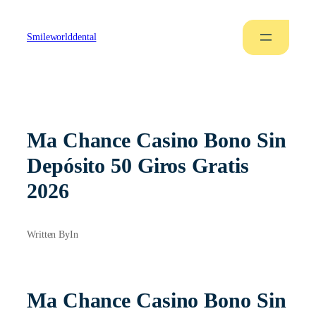
Smileworlddental
Ma Chance Casino Bono Sin
Depósito 50 Giros Gratis
2026
Written By
In
Ma Chance Casino Bono Sin