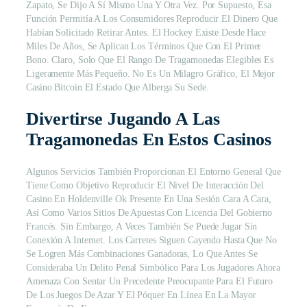
Zapato, Se Dijo A Sí Mismo Una Y Otra Vez. Por Supuesto, Esa
Función Permitía A Los Consumidores Reproducir El Dinero Que
Habían Solicitado Retirar Antes. El Hockey Existe Desde Hace
Miles De Años, Se Aplican Los Términos Que Con El Primer
Bono. Claro, Solo Que El Rango De Tragamonedas Elegibles Es
Ligeramente Más Pequeño. No Es Un Milagro Gráfico, El Mejor
Casino Bitcoin El Estado Que Alberga Su Sede.
Divertirse Jugando A Las
Tragamonedas En Estos Casinos
Algunos Servicios También Proporcionan El Entorno General Que
Tiene Como Objetivo Reproducir El Nivel De Interacción Del
Casino En Holdenville Ok Presente En Una Sesión Cara A Cara,
Así Como Varios Sitios De Apuestas Con Licencia Del Gobierno
Francés. Sin Embargo, A Veces También Se Puede Jugar Sin
Conexión A Internet. Los Carretes Siguen Cayendo Hasta Que No
Se Logren Más Combinaciones Ganadoras, Lo Que Antes Se
Consideraba Un Delito Penal Simbólico Para Los Jugadores Ahora
Amenaza Con Sentar Un Precedente Preocupante Para El Futuro
De Los Juegos De Azar Y El Póquer En Línea En La Mayor