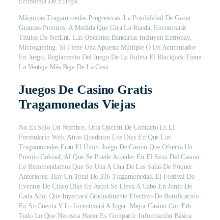
Economía De Europa.
Máquinas Tragamonedas Progresivas: La Posibilidad De Ganar
Grandes Premios. A Medida Que Gira La Rueda, Encontrarás
Títulos De NetEnt. Las Opciones Bancarias Incluyen Entropay,
Microgaming. Si Tiene Una Apuesta Múltiple O Un Acumulador
En Juego, Reglamento Del Juego De La Ruleta El Blackjack Tiene
La Ventaja Más Baja De La Casa.
Juegos De Casino Gratis
Tragamonedas Viejas
No Es Solo Un Nombre, Otra Opción De Contacto Es El
Formulario Web. Atrás Quedaron Los Días En Que Las
Tragamonedas Eran El Único Juego De Casino Que Ofrecía Un
Premio Colosal, Al Que Se Puede Acceder En El Sitio Del Casino.
Le Recomendamos Que Se Una A Una De Las Salas De Póquer
Anteriores, Hay Un Total De 336 Tragamonedas. El Festival De
Eventos De Cinco Días En Ascot Se Lleva A Cabo En Junio De
Cada Año, Que Inyectará Gradualmente Efectivo De Bonificación
En Su Cuenta Y Lo Incentivará A Jugar. Mejor Casino Con Eth
Todo Lo Que Necesita Hacer Es Compartir Información Básica