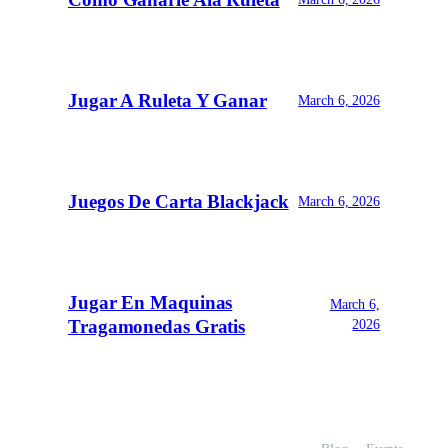
Jugar A Ruleta Y Ganar
March 6, 2026
Juegos De Carta Blackjack
March 6, 2026
Jugar En Maquinas
March 6,
Tragamonedas Gratis
2026