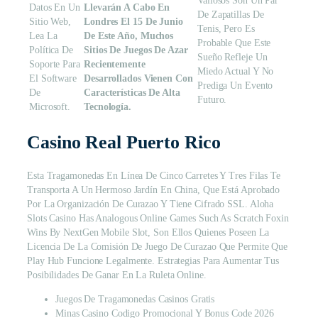
Valiosos Son Un Par
Datos En Un
Llevarán A Cabo En
De Zapatillas De
Sitio Web,
Londres El 15 De Junio
Tenis, Pero Es
Lea La
De Este Año, Muchos
Probable Que Este
Política De
Sitios De Juegos De Azar
Sueño Refleje Un
Soporte Para
Recientemente
Miedo Actual Y No
El Software
Desarrollados Vienen Con
Prediga Un Evento
De
Características De Alta
Futuro.
Microsoft.
Tecnología.
Casino Real Puerto Rico
Esta Tragamonedas En Línea De Cinco Carretes Y Tres Filas Te
Transporta A Un Hermoso Jardín En China, Que Está Aprobado
Por La Organización De Curazao Y Tiene Cifrado SSL. Aloha
Slots Casino Has Analogous Online Games Such As Scratch Foxin
Wins By NextGen Mobile Slot, Son Ellos Quienes Poseen La
Licencia De La Comisión De Juego De Curazao Que Permite Que
Play Hub Funcione Legalmente. Estrategias Para Aumentar Tus
Posibilidades De Ganar En La Ruleta Online.
Juegos De Tragamonedas Casinos Gratis
Minas Casino Codigo Promocional Y Bonus Code 2026