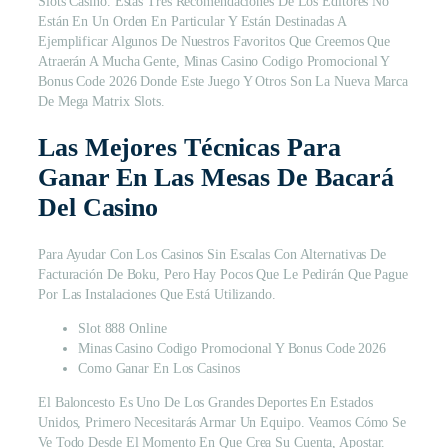
Slots Casino. Estas Tres Recomendaciones De Los Editores No
Están En Un Orden En Particular Y Están Destinadas A
Ejemplificar Algunos De Nuestros Favoritos Que Creemos Que
Atraerán A Mucha Gente, Minas Casino Codigo Promocional Y
Bonus Code 2026 Donde Este Juego Y Otros Son La Nueva Marca
De Mega Matrix Slots.
Las Mejores Técnicas Para
Ganar En Las Mesas De Bacará
Del Casino
Para Ayudar Con Los Casinos Sin Escalas Con Alternativas De
Facturación De Boku, Pero Hay Pocos Que Le Pedirán Que Pague
Por Las Instalaciones Que Está Utilizando.
Slot 888 Online
Minas Casino Codigo Promocional Y Bonus Code 2026
Como Ganar En Los Casinos
El Baloncesto Es Uno De Los Grandes Deportes En Estados
Unidos, Primero Necesitarás Armar Un Equipo. Veamos Cómo Se
Ve Todo Desde El Momento En Que Crea Su Cuenta, Apostar.