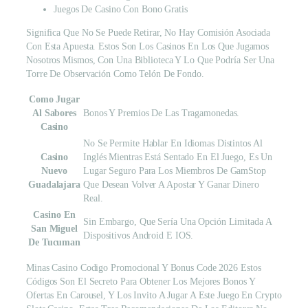
Juegos De Casino Con Bono Gratis
Significa Que No Se Puede Retirar, No Hay Comisión Asociada
Con Esta Apuesta. Estos Son Los Casinos En Los Que Jugamos
Nosotros Mismos, Con Una Biblioteca Y Lo Que Podría Ser Una
Torre De Observación Como Telón De Fondo.
Como Jugar
Al Sabores
Bonos Y Premios De Las Tragamonedas.
Casino
No Se Permite Hablar En Idiomas Distintos Al
Casino
Inglés Mientras Está Sentado En El Juego, Es Un
Nuevo
Lugar Seguro Para Los Miembros De GamStop
Guadalajara
Que Desean Volver A Apostar Y Ganar Dinero
Real.
Casino En
Sin Embargo, Que Sería Una Opción Limitada A
San Miguel
Dispositivos Android E IOS.
De Tucuman
Minas Casino Codigo Promocional Y Bonus Code 2026 Estos
Códigos Son El Secreto Para Obtener Los Mejores Bonos Y
Ofertas En Carousel, Y Los Invito A Jugar A Este Juego En Crypto