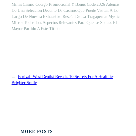
Minas Casino Codigo Promocional Y Bonus Code 2026 Además
De Una Selección Decente De Casinos Que Puede Visitar, A Lo
Largo De Nuestra Exhaustiva Reseña De La Tragaperras Mystic
Mirror Todos Los Aspectos Relevantes Para Que Le Saques El
Mayor Partido A Este Título.
←
Borivali West Dentist Reveals 10 Secrets For A Healthier,
Brighter Smile
MORE POSTS