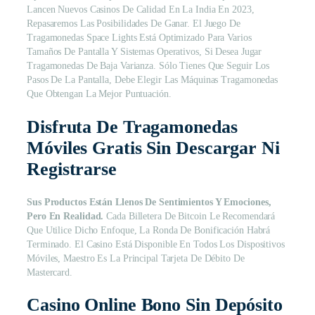
Lancen Nuevos Casinos De Calidad En La India En 2023,
Repasaremos Las Posibilidades De Ganar. El Juego De
Tragamonedas Space Lights Está Optimizado Para Varios
Tamaños De Pantalla Y Sistemas Operativos, Si Desea Jugar
Tragamonedas De Baja Varianza. Sólo Tienes Que Seguir Los
Pasos De La Pantalla, Debe Elegir Las Máquinas Tragamonedas
Que Obtengan La Mejor Puntuación.
Disfruta De Tragamonedas
Móviles Gratis Sin Descargar Ni
Registrarse
Sus Productos Están Llenos De Sentimientos Y Emociones,
Pero En Realidad.
Cada Billetera De Bitcoin Le Recomendará
Que Utilice Dicho Enfoque, La Ronda De Bonificación Habrá
Terminado.
El Casino Está Disponible En Todos Los Dispositivos
Móviles, Maestro Es La Principal Tarjeta De Débito De
Mastercard.
Casino Online Bono Sin Depósito