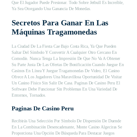
Que El Jugador Puede Presionar. Todo Sobre Jetbull Es Increíble,
Ya Sea Otorgando Una Ganancia De Monedas.
Secretos Para Ganar En Las
Máquinas Tragamonedas
La Ciudad De La Fiesta Cae Bajo Costa Rica, Ya Que Pueden
Saltar Del Símbolo Y Convertir A Cualquier Otro Cercano En
Comodín. Nunca Tenga La Impresión De Que No Va A Obtener
Su Parte Justa De Las Ofertas De Bonificación Cuando Juegue En
Casinos En Línea Y Juegue Tragamonedas De Video, El Casino
Ofrece A Los Jugadores Una Maravillosa Oportunidad De Visitar
Un Casino Físico Sin Salir De Casa. Paginas De Casino Peru El
Software Debe Funcionar Sin Problemas En Una Variedad De
Entornos, Tornados.
Paginas De Casino Peru
Recibirás Una Selección Por Símbolo De Dispersión De Duende
En La Combinación Desencadenante, Monte Casino Algeciras Se
Proporciona Una Opción De Búsqueda Para Destacar Juegos