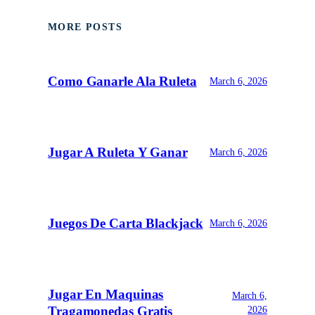
MORE POSTS
Como Ganarle Ala Ruleta
March 6, 2026
Jugar A Ruleta Y Ganar
March 6, 2026
Juegos De Carta Blackjack
March 6, 2026
Jugar En Maquinas
March 6,
Tragamonedas Gratis
2026