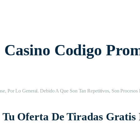
 Casino Codigo Prom
ase, Por Lo General. Debido A Que Son Tan Repetitivos, Son Proceso
Tu Oferta De Tiradas Gratis