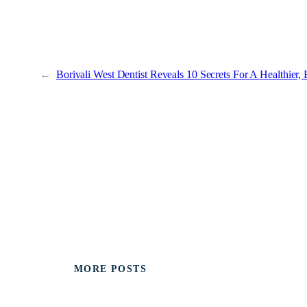
←
Borivali West Dentist Reveals 10 Secrets For A Healthier, 
MORE POSTS