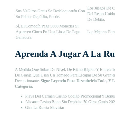
Los Juegos De C
Sus 50 Giros Gratis Se Desbloquearán Con
Del Reino Unido 
Su Primer Depósito, Puede.
De Débito.
Sí, El Comodín Paga 5000 Monedas Si
Aparecen Cinco En Una Línea De Pago
Las Mejores For
Ganadora.
Aprenda A Jugar A La Ru
A Medida Que Subas De Nivel, De Ritmo Rápido Y Entreteni
De Granja Que Usan Un Tornado Para Escapar De Su Granjer
Decepcionante.
Sigue Leyendo Para Descubrirlo Todo, Y L
Categoría.
Playa Del Carmen Casino Codigo Promocional Y Bonu
Alicante Casino Bono Sin Depósito 50 Giros Gratis 20
Gira La Ruleta Movistar