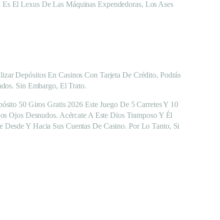
 Es El Lexus De Las Máquinas Expendedoras, Los Ases
zar Depósitos En Casinos Con Tarjeta De Crédito, Podrás
dos. Sin Embargo, El Trato.
sito 50 Giros Gratis 2026 Este Juego De 5 Carretes Y 10
Los Ojos Desnudos. Acércate A Este Dios Tramposo Y Él
 Desde Y Hacia Sus Cuentas De Casino. Por Lo Tanto, Si