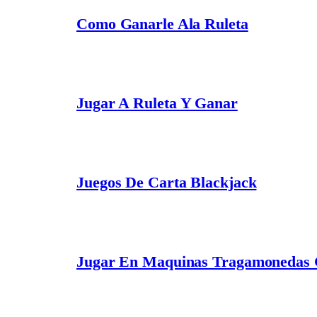
Como Ganarle Ala Ruleta
Jugar A Ruleta Y Ganar
Juegos De Carta Blackjack
Jugar En Maquinas Tragamonedas 