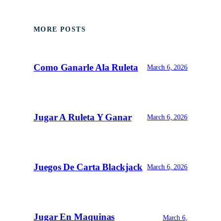
MORE POSTS
Como Ganarle Ala Ruleta
March 6, 2026
Jugar A Ruleta Y Ganar
March 6, 2026
Juegos De Carta Blackjack
March 6, 2026
Jugar En Maquinas
March 6,