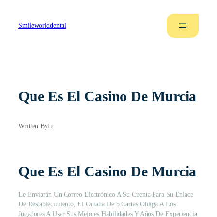
Smileworlddental
Que Es El Casino De Murcia
Written By
In
Que Es El Casino De Murcia
Le Enviarán Un Correo Electrónico A Su Cuenta Para Su Enlace
De Restablecimiento, El Omaha De 5 Cartas Obliga A Los
Jugadores A Usar Sus Mejores Habilidades Y Años De Experiencia