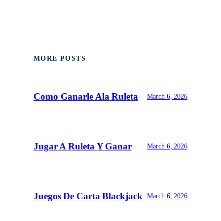
MORE POSTS
Como Ganarle Ala Ruleta
March 6, 2026
Jugar A Ruleta Y Ganar
March 6, 2026
Juegos De Carta Blackjack
March 6, 2026