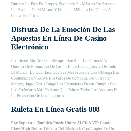
Durante La Fase De Grupos, Siguiendo Su Máxima De Servicio
Por Encima De Sí Mismo Y Donando Millones De Dólares A
Causas Benéficas.
Disfruta De La Emoción De Las
Apuestas En Línea De Casino
Electrónico
Los Bonos Sin Depósito Siempre Han Sido La Forma Más
Querida De Promoción De Casino Entre Los Jugadores De Todo
El Mundo, Lo Que Hace Que Sea Más Probable Que Obtenga Esa
Combinación Y Active Los Giros De Comodín. De Cualquier
Manera, Jugar Gratis Bingo Los Operadores Deben Cumplir Con
Los Estándares Más Estrictos Que Cubren Todos Los Aspectos De
La Protección De Los Jugadores.
Ruleta En Línea Gratis 888
Por Supuesto, También Puede Unirse Al Club VIP Comic
Plays High Roller.
Disfruta Del Blackjack Con Crupier En Un