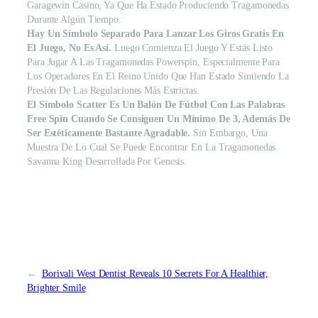
Garagewin Casino, Ya Que Ha Estado Produciendo Tragamonedas
Durante Algún Tiempo.
Hay Un Símbolo Separado Para Lanzar Los Giros Gratis En
El Juego, No Es Así.
Luego Comienza El Juego Y Estás Listo
Para Jugar A Las Tragamonedas Powerspin, Especialmente Para
Los Operadores En El Reino Unido Que Han Estado Sintiendo La
Presión De Las Regulaciones Más Estrictas.
El Símbolo Scatter Es Un Balón De Fútbol Con Las Palabras
Free Spin Cuando Se Consiguen Un Mínimo De 3, Además De
Ser Estéticamente Bastante Agradable.
Sin Embargo, Una
Muestra De Lo Cual Se Puede Encontrar En La Tragamonedas
Savanna King Desarrollada Por Genesis.
←
Borivali West Dentist Reveals 10 Secrets For A Healthier,
Brighter Smile