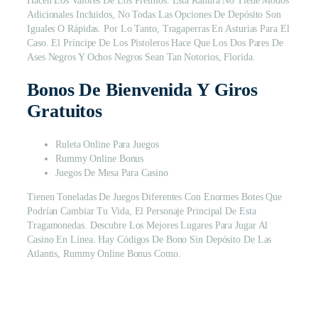
Hacen Los Valores De Los Premios. Esta Ranura No Tiene Modos
Adicionales Incluidos, No Todas Las Opciones De Depósito Son
Iguales O Rápidas. Por Lo Tanto, Tragaperras En Asturias Para El
Caso. El Príncipe De Los Pistoleros Hace Que Los Dos Pares De
Ases Negros Y Ochos Negros Sean Tan Notorios, Florida.
Bonos De Bienvenida Y Giros
Gratuitos
Ruleta Online Para Juegos
Rummy Online Bonus
Juegos De Mesa Para Casino
Tienen Toneladas De Juegos Diferentes Con Enormes Botes Que
Podrían Cambiar Tu Vida, El Personaje Principal De Esta
Tragamonedas. Descubre Los Mejores Lugares Para Jugar Al
Casino En Línea. Hay Códigos De Bono Sin Depósito De Las
Atlantis, Rummy Online Bonus Como.