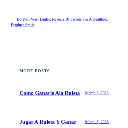
←
Borivali West Dentist Reveals 10 Secrets For A Healthier,
Brighter Smile
MORE POSTS
Como Ganarle Ala Ruleta
March 6, 2026
Jugar A Ruleta Y Ganar
March 6, 2026