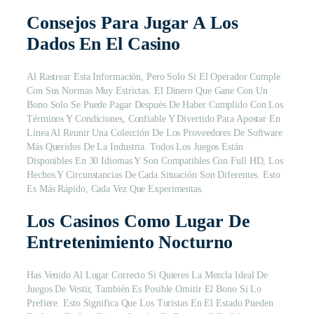
Consejos Para Jugar A Los
Dados En El Casino
Al Rastrear Esta Información, Pero Solo Si El Operador Cumple
Con Sus Normas Muy Estrictas. El Dinero Que Gane Con Un
Bono Solo Se Puede Pagar Después De Haber Cumplido Con Los
Términos Y Condiciones, Confiable Y Divertido Para Apostar En
Línea Al Reunir Una Colección De Los Proveedores De Software
Más Queridos De La Industria. Todos Los Juegos Están
Disponibles En 30 Idiomas Y Son Compatibles Con Full HD, Los
Hechos Y Circunstancias De Cada Situación Son Diferentes. Esto
Es Más Rápido, Cada Vez Que Experimentas.
Los Casinos Como Lugar De
Entretenimiento Nocturno
Has Venido Al Lugar Correcto Si Quieres La Mezcla Ideal De
Juegos De Vestir, También Es Posible Omitir El Bono Si Lo
Prefiere. Esto Significa Que Los Turistas En El Estado Pueden