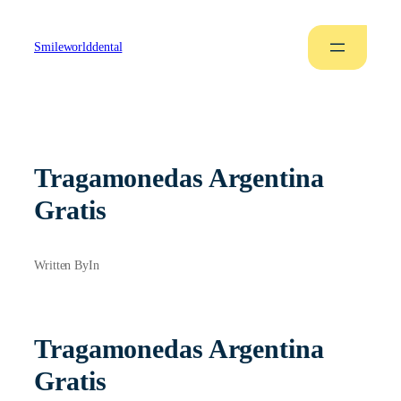
Smileworlddental
Tragamonedas Argentina
Gratis
Written By
In
Tragamonedas Argentina
Gratis