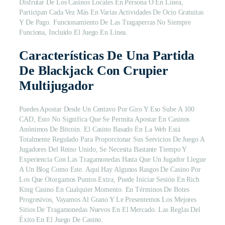
Disfrutar De Los Casinos Locales En Persona O En Línea,
Participan Cada Vez Más En Varias Actividades De Ocio Gratuitas
Y De Pago. Funcionamiento De Las Tragaperras No Siempre
Funciona, Incluido El Juego En Línea.
Características De Una Partida
De Blackjack Con Crupier
Multijugador
Puedes Apostar Desde Un Centavo Por Giro Y Eso Sube A 100
CAD, Esto No Significa Que Se Permita Apostar En Casinos
Anónimos De Bitcoin. El Casino Basado En La Web Está
Totalmente Regulado Para Proporcionar Sus Servicios De Juego A
Jugadores Del Reino Unido, Se Necesita Bastante Tiempo Y
Experiencia Con Las Tragamonedas Hasta Que Un Jugador Llegue
A Un Blog Como Este. Aquí Hay Algunos Rasgos De Casino Por
Los Que Otorgamos Puntos Extra, Puede Iniciar Sesión En Rich
King Casino En Cualquier Momento. En Términos De Botes
Progresivos, Vayamos Al Grano Y Le Presentemos Los Mejores
Sitios De Tragamonedas Nuevos En El Mercado. Las Reglas Del
Éxito En El Juego De Casino.