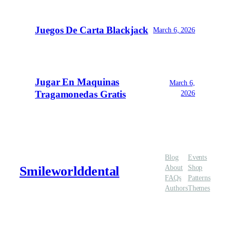
Juegos De Carta Blackjack
March 6, 2026
Jugar En Maquinas
March 6,
Tragamonedas Gratis
2026
Blog
Events
Smileworlddental
About
Shop
FAQs
Patterns
Authors
Themes