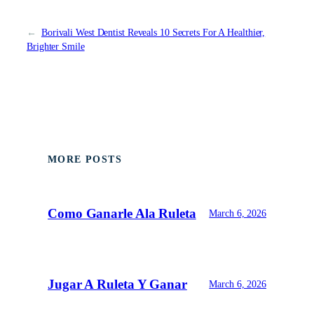
←
Borivali West Dentist Reveals 10 Secrets For A Healthier,
Brighter Smile
MORE POSTS
Como Ganarle Ala Ruleta
March 6, 2026
Jugar A Ruleta Y Ganar
March 6, 2026