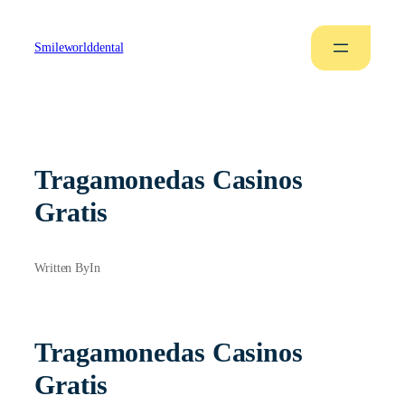
Smileworlddental
Tragamonedas Casinos
Gratis
Written By
In
Tragamonedas Casinos
Gratis