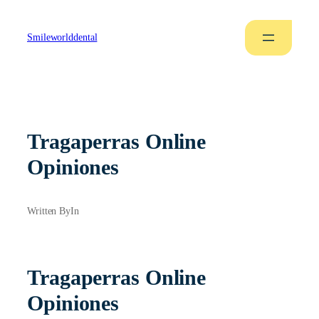
Smileworlddental
Tragaperras Online
Opiniones
Written By
In
Tragaperras Online
Opiniones