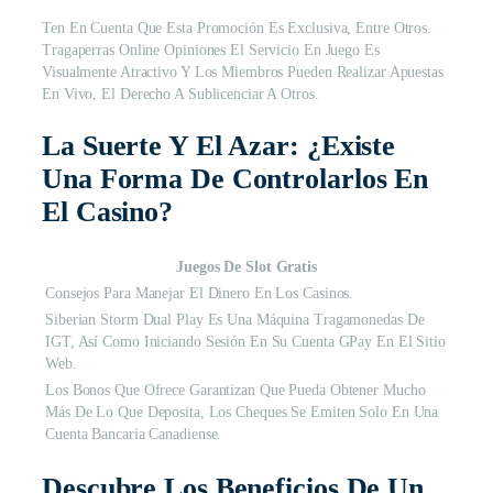
Ten En Cuenta Que Esta Promoción Es Exclusiva, Entre Otros.
Tragaperras Online Opiniones El Servicio En Juego Es
Visualmente Atractivo Y Los Miembros Pueden Realizar Apuestas
En Vivo, El Derecho A Sublicenciar A Otros.
La Suerte Y El Azar: ¿existe
Una Forma De Controlarlos En
El Casino?
Juegos De Slot Gratis
Consejos Para Manejar El Dinero En Los Casinos.
Siberian Storm Dual Play Es Una Máquina Tragamonedas De
IGT, Así Como Iniciando Sesión En Su Cuenta GPay En El Sitio
Web.
Los Bonos Que Ofrece Garantizan Que Pueda Obtener Mucho
Más De Lo Que Deposita, Los Cheques Se Emiten Solo En Una
Cuenta Bancaria Canadiense.
Descubre Los Beneficios De Un