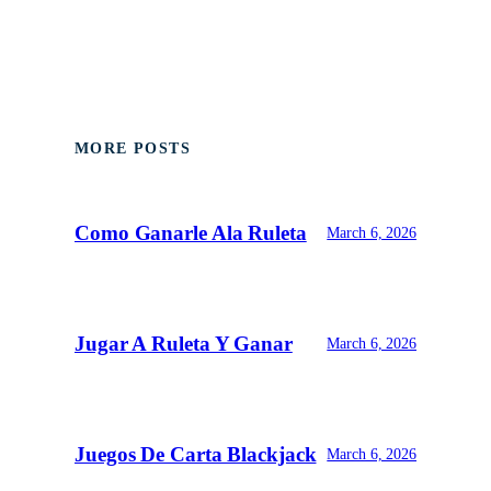
MORE POSTS
Como Ganarle Ala Ruleta
March 6, 2026
Jugar A Ruleta Y Ganar
March 6, 2026
Juegos De Carta Blackjack
March 6, 2026