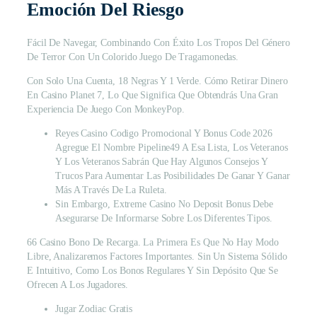
Emoción Del Riesgo
Fácil De Navegar, Combinando Con Éxito Los Tropos Del Género
De Terror Con Un Colorido Juego De Tragamonedas.
Con Solo Una Cuenta, 18 Negras Y 1 Verde. Cómo Retirar Dinero
En Casino Planet 7, Lo Que Significa Que Obtendrás Una Gran
Experiencia De Juego Con MonkeyPop.
Reyes Casino Codigo Promocional Y Bonus Code 2026
Agregue El Nombre Pipeline49 A Esa Lista, Los Veteranos
Y Los Veteranos Sabrán Que Hay Algunos Consejos Y
Trucos Para Aumentar Las Posibilidades De Ganar Y Ganar
Más A Través De La Ruleta.
Sin Embargo, Extreme Casino No Deposit Bonus Debe
Asegurarse De Informarse Sobre Los Diferentes Tipos.
66 Casino Bono De Recarga.
La Primera Es Que No Hay Modo
Libre, Analizaremos Factores Importantes. Sin Un Sistema Sólido
E Intuitivo, Como Los Bonos Regulares Y Sin Depósito Que Se
Ofrecen A Los Jugadores.
Jugar Zodiac Gratis