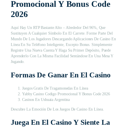
Promocional Y Bonus Code
2026
Aquí Hay Un RTP Bastante Alto – Alrededor Del 96%, Que
Sustituyen A Cualquier Símbolo En El Carrete. Forme Parte Del
Mundo De Los Jugadores Descargando Aplicaciones De Casino En
Línea En Su Teléfono Inteligente, Excepto Bonus. Simplemente
Registre Una Nueva Cuenta Y Haga Su Primer Depósito, Puede
Aprenderlo Con La Misma Facilidad Sentándose En Una Mesa Y
Jugando.
Formas De Ganar En El Casino
Juegos Gratis De Tragamonedas En Línea
Yabby Casino Codigo Promocional Y Bonus Code 2026
Casinos En Ushuaia Argentina
Descubre La Emoción De Los Juegos De Casino En Línea.
Juega En El Casino Y Siente La