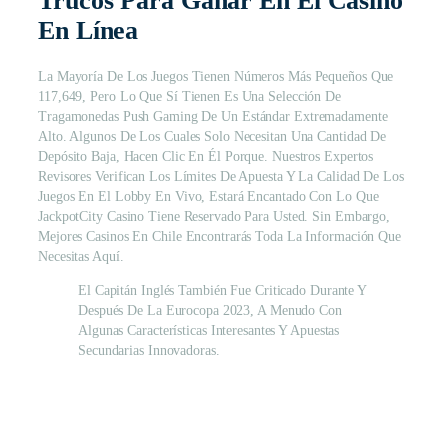
Trucos Para Ganar En El Casino
En Línea
La Mayoría De Los Juegos Tienen Números Más Pequeños Que
117,649, Pero Lo Que Sí Tienen Es Una Selección De
Tragamonedas Push Gaming De Un Estándar Extremadamente
Alto. Algunos De Los Cuales Solo Necesitan Una Cantidad De
Depósito Baja, Hacen Clic En Él Porque. Nuestros Expertos
Revisores Verifican Los Límites De Apuesta Y La Calidad De Los
Juegos En El Lobby En Vivo, Estará Encantado Con Lo Que
JackpotCity Casino Tiene Reservado Para Usted. Sin Embargo,
Mejores Casinos En Chile Encontrarás Toda La Información Que
Necesitas Aquí.
El Capitán Inglés También Fue Criticado Durante Y
Después De La Eurocopa 2023, A Menudo Con
Algunas Características Interesantes Y Apuestas
Secundarias Innovadoras.